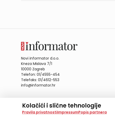
Novi informator d.o.o.
Kneza Mislava 7/1
10000 Zagreb
Telefon: 01/4555-454
Telefaks: 01/4612-553
info@informator.hr
PRATITE NAS:
Kolačići i slične tehnologije
Na našoj web stranici koristimo kolačiće i slične te
Pravila privatnosti
Impressum
Popis partnera