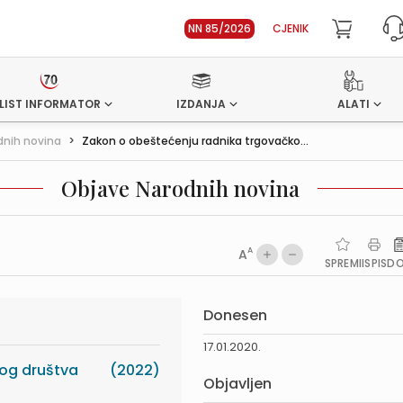
NN 85/2026
CJENIK
LIST INFORMATOR
IZDANJA
ALATI
dnih novina
>
Zakon o obeštećenju radnika trgovačko...
Objave Narodnih novina
A
A
SPREMI
ISPIS
D
Donesen
17.01.2020.
og društva
(2022)
Objavljen