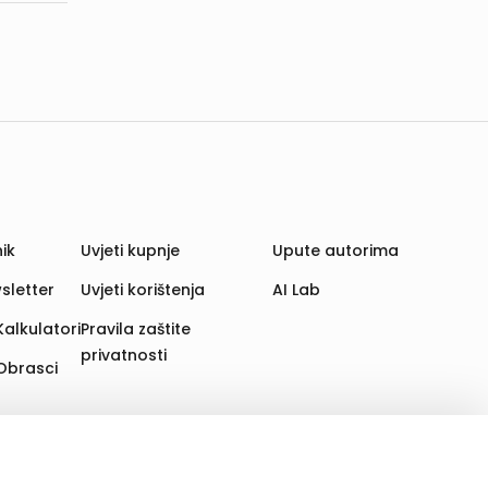
ik
Uvjeti kupnje
Upute autorima
sletter
Uvjeti korištenja
AI Lab
Kalkulatori
Pravila zaštite
privatnosti
Obrasci
aju. Time poboljšavamo korisničko iskustvo,