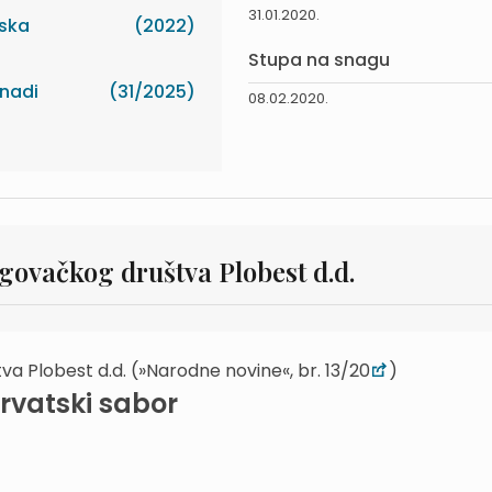
31.01.2020.
dska
(2022)
Stupa na snagu
knadi
(31/2025)
08.02.2020.
govačkog društva Plobest d.d.
a Plobest d.d. (»Narodne novine«, br. 13/20
)
rvatski sabor