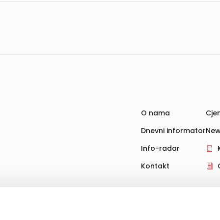
O nama
Cjen
Dnevni informator
New
Info-radar
Kontakt
hnologije za pohranu, čitanje i obradu informacija na vašem uređ