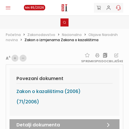
NN 85/2026
Početna
>
Zakonodavstvo
>
Nacionalno
>
Objave Narodnih
novina
>
Zakon o izmjenama Zakona o kazalištima
A
A
SPREMI
ISPIS
DOC
BILJEŠKE
Povezani dokument
Zakon o kazalištima (2006)
(71/2006)
Detalji dokumenta