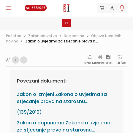
NN 85/2026
Početna
>
Zakonodavstvo
>
Nacionalno
>
Objave Narodnih
novina
>
Zakon o uvjetima za stjecanje prava n...
A
A
SPREMI
ISPIS
DOC
BILJEŠKE
Povezani dokumenti
Zakon o izmjeni Zakona o uvjetima za
stjecanje prava na starosnu...
(139/2010)
Zakon o dopunama Zakona o uvjetima
za stjecanje prava na starosnu...