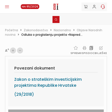
NN 85/2026
Početna
>
Zakonodavstvo
>
Nacionalno
>
Objave Narodnih
novina
>
Odluka o proglašenju projekta »Napred...
A
A
SPREMI
ISPIS
DOC
BILJEŠKE
Povezani dokument
Zakon o strateškim investicijskim
projektima Republike Hrvatske
(29/2018)