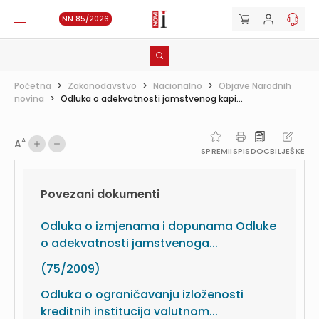
NN 85/2026
Početna
>
Zakonodavstvo
>
Nacionalno
>
Objave Narodnih
novina
>
Odluka o adekvatnosti jamstvenog kapi...
A
A
SPREMI
ISPIS
DOC
BILJEŠKE
Povezani dokumenti
Odluka o izmjenama i dopunama Odluke
o adekvatnosti jamstvenoga...
(75/2009)
Odluka o ograničavanju izloženosti
kreditnih institucija valutnom...