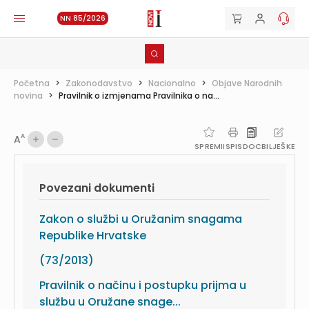
NN 85/2026
Početna
>
Zakonodavstvo
>
Nacionalno
>
Objave Narodnih
novina
>
Pravilnik o izmjenama Pravilnika o na...
A
A
SPREMI
ISPIS
DOC
BILJEŠKE
Povezani dokumenti
Zakon o službi u Oružanim snagama
Republike Hrvatske
(73/2013)
Pravilnik o načinu i postupku prijma u
službu u Oružane snage...