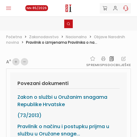
NN 85/2026
Početna
>
Zakonodavstvo
>
Nacionalno
>
Objave Narodnih
novina
>
Pravilnik o izmjenama Pravilnika o na...
A
A
SPREMI
ISPIS
DOC
BILJEŠKE
Povezani dokumenti
Zakon o službi u Oružanim snagama
Republike Hrvatske
(73/2013)
Pravilnik o načinu i postupku prijma u
službu u Oružane snage...