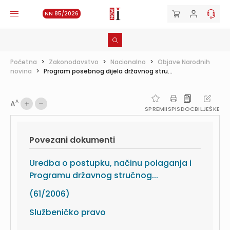
NN 85/2026
Početna
>
Zakonodavstvo
>
Nacionalno
>
Objave Narodnih
novina
>
Program posebnog dijela državnog stru...
A
A
SPREMI
ISPIS
DOC
BILJEŠKE
Povezani dokumenti
Uredba o postupku, načinu polaganja i
Programu državnog stručnog...
(61/2006)
Službeničko pravo