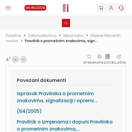
NN 85/2026
Početna
>
Zakonodavstvo
>
Nacionalno
>
Objave Narodnih
novina
>
Pravilnik o prometnim znakovima, sign...
A
A
SPREMI
ISPIS
DOC
BILJEŠKE
Povezani dokumenti
Ispravak Pravilnika o prometnim
znakovima, signalizaciji i opremi...
(64/2005)
Pravilnik o izmjenama i dopuni Pravilnika
o prometnim znakovima,...