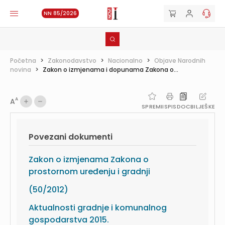
NN 85/2026
Početna
>
Zakonodavstvo
>
Nacionalno
>
Objave Narodnih
novina
>
Zakon o izmjenama i dopunama Zakona o...
A
A
SPREMI
ISPIS
DOC
BILJEŠKE
Povezani dokumenti
Zakon o izmjenama Zakona o
prostornom uređenju i gradnji
(50/2012)
Aktualnosti gradnje i komunalnog
gospodarstva 2015.