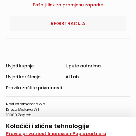
REGISTRACIJA
Uvjeti kupnje
Upute autorima
Uvjeti korištenja
AI Lab
Pravila zaštite privatnosti
Novi informator d.o.o.
Kneza Mislava 7/1
10000 Zagreb
Telefon: 01/4555-454
Kolačići i slične tehnologije
Telefaks: 01/4612-553
info@informator.hr
Na našoj web stranici koristimo kolačiće i slične
Pravila privatnosti
Impressum
Popis partnera