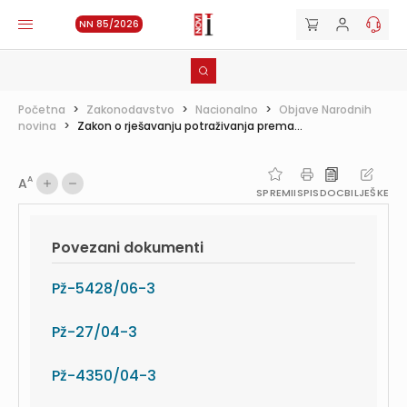
NN 85/2026
Početna
>
Zakonodavstvo
>
Nacionalno
>
Objave Narodnih
novina
>
Zakon o rješavanju potraživanja prema...
A
A
SPREMI
ISPIS
DOC
BILJEŠKE
Povezani dokumenti
Pž-5428/06-3
Pž-27/04-3
Pž-4350/04-3