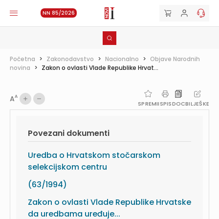
NN 85/2026
Početna
>
Zakonodavstvo
>
Nacionalno
>
Objave Narodnih
novina
>
Zakon o ovlasti Vlade Republike Hrvat...
A
A
SPREMI
ISPIS
DOC
BILJEŠKE
Povezani dokumenti
Uredba o Hrvatskom stočarskom
selekcijskom centru
(63/1994)
Zakon o ovlasti Vlade Republike Hrvatske
da uredbama uređuje...