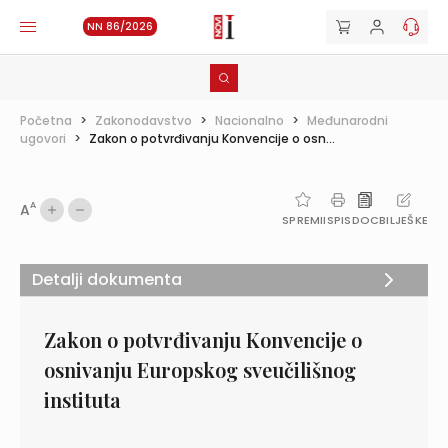
NN 86/2026
Početna
>
Zakonodavstvo
>
Nacionalno
>
Međunarodni
ugovori
>
Zakon o potvrđivanju Konvencije o osn...
A
A
SPREMI
ISPIS
DOC
BILJEŠKE
Detalji dokumenta
Zakon o potvrđivanju Konvencije o
osnivanju Europskog sveučilišnog
instituta