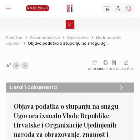
NN 85/2026
Početna
>
Zakonodavstvo
>
Nacionalno
>
Međunarodni
ugovori
>
Objava podatka o stupanju na snagu Ug...
A
A
SPREMI
ISPIS
DOC
BILJEŠKE
Detalji dokumenta
Objava podatka o stupanju na snagu
Ugovora između Vlade Republike
Hrvatske i Organizacije Ujedinjenih
naroda za obrazovanje, znanost i