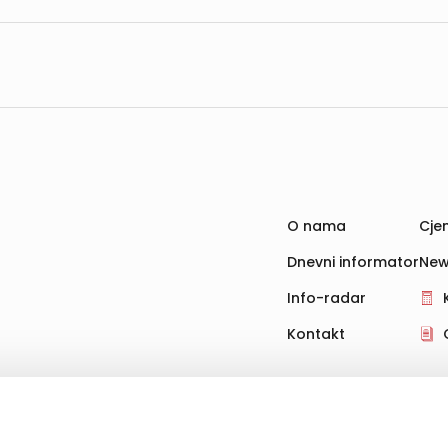
O nama
Cjen
Dnevni informator
New
Info-radar
Kontakt
hnologije za pohranu, čitanje i obradu informacija na vašem uređ