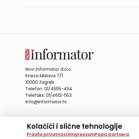
Novi informator d.o.o.
Kneza Mislava 7/1
10000 Zagreb
Telefon: 01/4555-454
Telefaks: 01/4612-553
info@informator.hr
PRATITE NAS:
Kolačići i slične tehnologije
Na našoj web stranici koristimo kolačiće i slične te
Pravila privatnosti
Impressum
Popis partnera