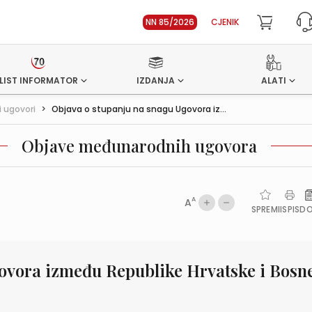
NN 85/2026
CJENIK
LIST INFORMATOR
IZDANJA
ALATI
 ugovori
>
Objava o stupanju na snagu Ugovora iz...
Objave međunarodnih ugovora
A
A
SPREMI
ISPIS
D
ovora između Republike Hrvatske i Bosne