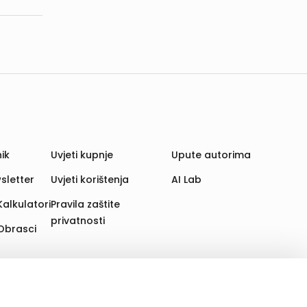
ik
Uvjeti kupnje
Upute autorima
sletter
Uvjeti korištenja
AI Lab
Kalkulatori
Pravila zaštite
privatnosti
Obrasci
aju. Time poboljšavamo korisničko iskustvo,