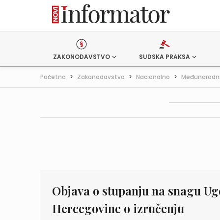
ZAKONODAVSTVO
SUDSKA PRAKSA
Početna
>
Zakonodavstvo
>
Nacionalno
>
Međunarodni
Objava o stupanju na snagu Ug
Hercegovine o izručenju