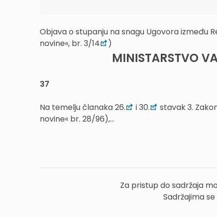
Objava o stupanju na snagu Ugovora između Re
novine«, br. 3/14
)
MINISTARSTVO VA
37
Na temelju članaka 26.
i 30.
stavak 3. Zako
novine« br. 28/96),...
Za pristup do sadržaja mo
Sadržajima se