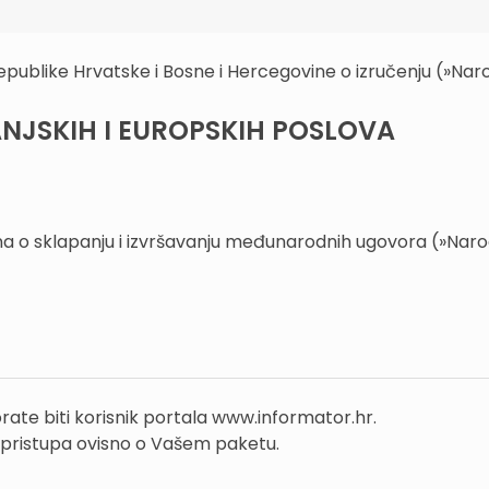
publike Hrvatske i Bosne i Hercegovine o izručenju (»Na
NJSKIH I EUROPSKIH POSLOVA
na o sklapanju i izvršavanju međunarodnih ugovora (»Nar
rate biti korisnik portala www.informator.hr.
 pristupa ovisno o Vašem paketu.