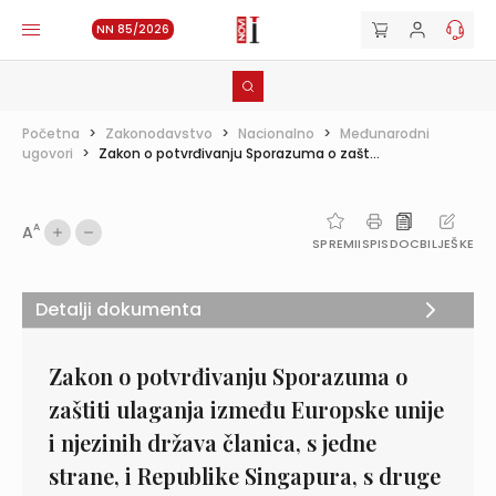
NN 85/2026
Početna
>
Zakonodavstvo
>
Nacionalno
>
Međunarodni
ugovori
>
Zakon o potvrđivanju Sporazuma o zašt...
A
A
SPREMI
ISPIS
DOC
BILJEŠKE
Detalji dokumenta
Zakon o potvrđivanju Sporazuma o
zaštiti ulaganja između Europske unije
i njezinih država članica, s jedne
strane, i Republike Singapura, s druge