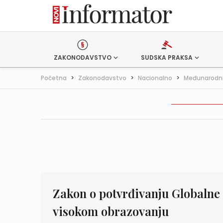
ZAKONODAVSTVO
SUDSKA PRAKSA
Početna
>
Zakonodavstvo
>
Nacionalno
>
Međunarodni
Zakon o potvrđivanju Globalne 
visokom obrazovanju