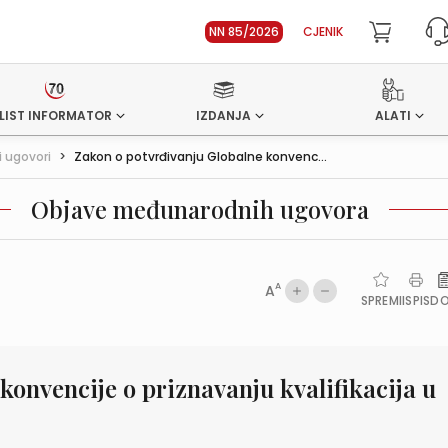
NN 85/2026
CJENIK
LIST INFORMATOR
IZDANJA
ALATI
 ugovori
>
Zakon o potvrđivanju Globalne konvenc...
Objave međunarodnih ugovora
A
A
SPREMI
ISPIS
D
konvencije o priznavanju kvalifikacija u