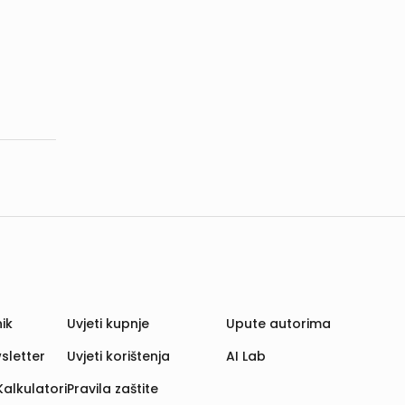
ik
Uvjeti kupnje
Upute autorima
sletter
Uvjeti korištenja
AI Lab
Kalkulatori
Pravila zaštite