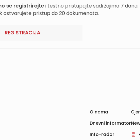
o se registrirajte
i testno pristupajte sadržajima 7 dana.
k ostvarujete pristup do 20 dokumenata.
REGISTRACIJA
O nama
Cjen
Dnevni informator
New
Info-radar