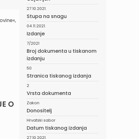
27.10.2021.
Stupa na snagu
ovine«,
04.11.2021.
Izdanje
7/2021
Broj dokumenta u tiskanom
izdanju
50
Stranica tiskanog izdanja
2
Vrsta dokumenta
JE O
Zakon
Donositelj
Hrvatski sabor
Datum tiskanog izdanja
27.10.2021.