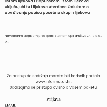
listom lijekova i Dopunskom listom lijekova,
uključujući tu i lijekove utvrđene Odlukom o
utvrđivanju popisa posebno skupih lijekova
Navedenim dopisom proslijedili ste nam upit društva „A“ d.o.o.,
o...
Za pristup do sadržaja morate biti korisnik portala
www.informator.hr.
Sadržajima se pristupa ovisno o Vašem paketu.
Prijava
EMAIL