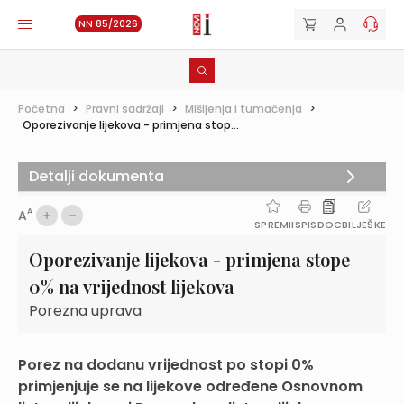
NN 85/2026
Početna
>
Pravni sadržaji
>
Mišljenja i tumačenja
>
Oporezivanje lijekova - primjena stop...
Detalji dokumenta
A
A
SPREMI
ISPIS
DOC
BILJEŠKE
Oporezivanje lijekova - primjena stope
0% na vrijednost lijekova
Porezna uprava
Porez na dodanu vrijednost po stopi 0%
primjenjuje se na lijekove određene Osnovnom