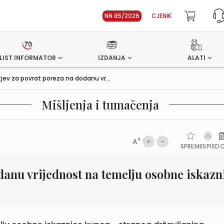
NN 85/2026
CJENIK
LIST INFORMATOR
IZDANJA
ALATI
jev za povrat poreza na dodanu vr...
Mišljenja i tumačenja
A
A
SPREMI
ISPIS
D
danu vrijednost na temelju osobne iskazn