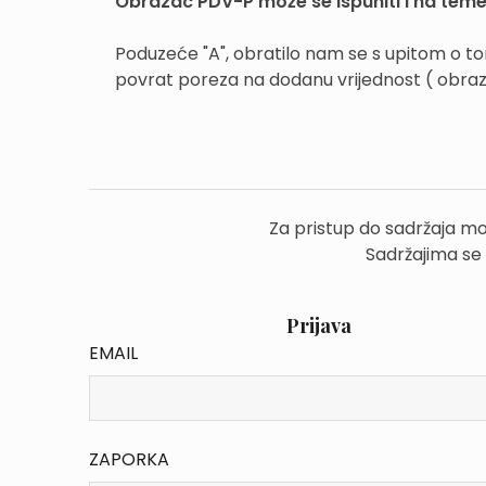
Obrazac PDV-P može se ispuniti i na teme
Poduzeće "A", obratilo nam se s upitom o to
povrat poreza na dodanu vrijednost ( obraz
Za pristup do sadržaja mo
Sadržajima se
Prijava
EMAIL
ZAPORKA