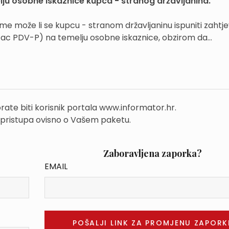
lju osobne iskaznice kupca - stranog državljanina.
me može li se kupcu - stranom državljaninu ispuniti zahtje
ac PDV-P) na temelju osobne iskaznice, obzirom da...
rate biti korisnik portala www.informator.hr.
 pristupa ovisno o Vašem paketu.
Zaboravljena zaporka?
EMAIL