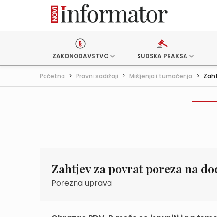
ZAKONODAVSTVO
SUDSKA PRAKSA
Početna
>
Pravni sadržaji
>
Mišljenja i tumačenja
>
Zaht
Zahtjev za povrat poreza na do
Porezna uprava