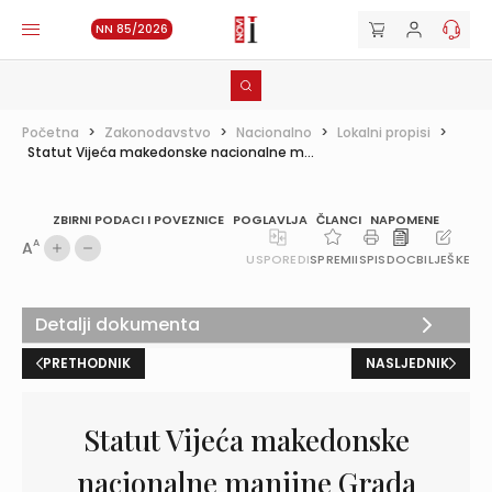
NN 85/2026
Početna
>
Zakonodavstvo
>
Nacionalno
>
Lokalni propisi
>
Statut Vijeća makedonske nacionalne m...
ZBIRNI PODACI I POVEZNICE
POGLAVLJA
ČLANCI
NAPOMENE
A
A
USPOREDI
SPREMI
ISPIS
DOC
BILJEŠKE
Detalji dokumenta
PRETHODNIK
NASLJEDNIK
Statut Vijeća makedonske
nacionalne manjine Grada