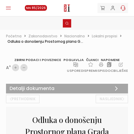
NN 85/2026
Početna
>
Zakonodavstvo
>
Nacionalno
>
Lokalni propisi
>
Odluka o donošenju Prostornog plana G...
ZBIRNI PODACI I POVEZNICE
POGLAVLJA
ČLANCI
NAPOMENE
A
A
USPOREDI
SPREMI
ISPIS
DOC
BILJEŠKE
Detalji dokumenta
PRETHODNIK
NASLJEDNIK
Odluka o donošenju
Prostornog plana Grada