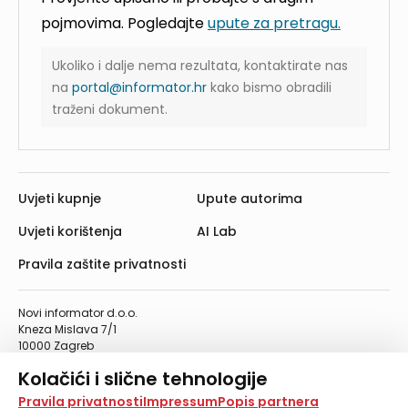
pojmovima. Pogledajte
upute za pretragu.
Ukoliko i dalje nema rezultata, kontaktirate nas
na
portal@informator.hr
kako bismo obradili
traženi dokument.
Uvjeti kupnje
Upute autorima
Uvjeti korištenja
AI Lab
Pravila zaštite privatnosti
Novi informator d.o.o.
Kneza Mislava 7/1
10000 Zagreb
Telefon: 01/4555-454
Kolačići i slične tehnologije
Telefaks: 01/4612-553
info@informator.hr
Na našoj web stranici koristimo kolačiće i slične
Pravila privatnosti
Impressum
Popis partnera