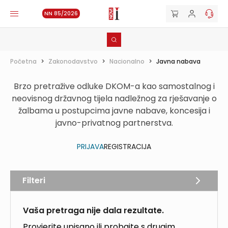
NN 85/2026
Početna
>
Zakonodavstvo
>
Nacionalno
>
Javna nabava
Brzo pretražive odluke DKOM-a kao samostalnog i
neovisnog državnog tijela nadležnog za rješavanje o
žalbama u postupcima javne nabave, koncesija i
javno-privatnog partnerstva.
PRIJAVA
REGISTRACIJA
Filteri
Vaša pretraga nije dala rezultate.
Provjerite upisano ili probajte s drugim