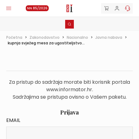
NN 85/2026
Početna
>
Zakonodavstvo
>
Nacionalno
>
Javna nabava
>
kupnja svježeg mesa za ugostiteljstvo...
Za pristup do sadržaja morate biti korisnik portala
www.informator.hr.
Sadržajima se pristupa ovisno o Vašem paketu.
Prijava
EMAIL