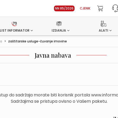
NN 85/2026
CJENIK
LIST INFORMATOR
IZDANJA
ALATI
va
>
zaštitarske usluge-čuvanje imovine
Javna nabava
stup do sadržaja morate biti korisnik portala www.informa
Sadržajima se pristupa ovisno o Vašem paketu.