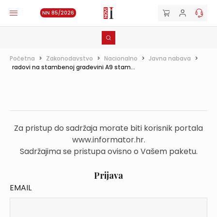
NN 85/2026
Početna
>
Zakonodavstvo
>
Nacionalno
>
Javna nabava
>
radovi na stambenoj građevini A9 stam...
Za pristup do sadržaja morate biti korisnik portala
www.informator.hr.
Sadržajima se pristupa ovisno o Vašem paketu.
Prijava
EMAIL