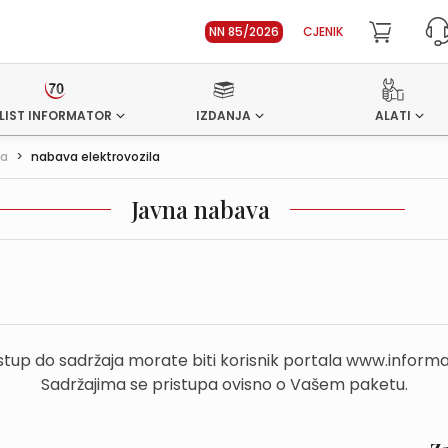
NN 85/2026
CJENIK
LIST INFORMATOR
IZDANJA
ALATI
va
>
nabava elektrovozila
Javna nabava
stup do sadržaja morate biti korisnik portala www.informa
Sadržajima se pristupa ovisno o Vašem paketu.