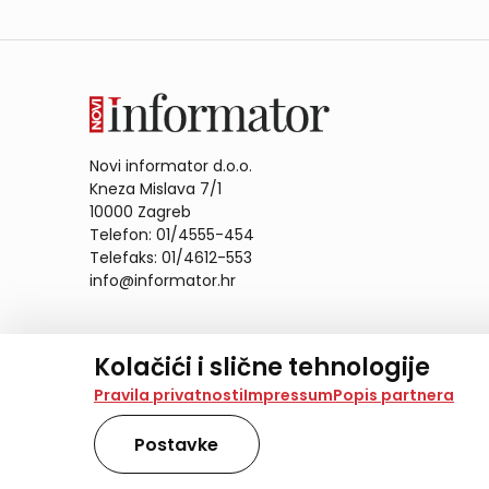
Novi informator d.o.o.
Kneza Mislava 7/1
10000 Zagreb
Telefon: 01/4555-454
Telefaks: 01/4612-553
info@informator.hr
PRATITE NAS:
Kolačići i slične tehnologije
Na našoj web stranici koristimo kolačiće i slične te
Pravila privatnosti
Impressum
Popis partnera
analiziramo promet na stranici te prikazujemo sadržaje
također koriste ove tehnologije.
Postavke
Odabirom opcije „Samo nužno“ prihvaćate samo one ko
obradu svih kolačića potrebnih za analitiku i marke