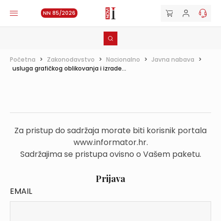
NN 85/2026
Početna
>
Zakonodavstvo
>
Nacionalno
>
Javna nabava
>
usluga grafičkog oblikovanja i izrade...
Za pristup do sadržaja morate biti korisnik portala
www.informator.hr.
Sadržajima se pristupa ovisno o Vašem paketu.
Prijava
EMAIL