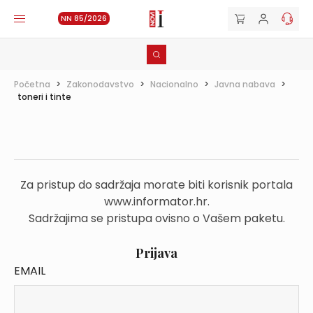
NN 85/2026
Početna
>
Zakonodavstvo
>
Nacionalno
>
Javna nabava
>
toneri i tinte
Za pristup do sadržaja morate biti korisnik portala
www.informator.hr.
Sadržajima se pristupa ovisno o Vašem paketu.
Prijava
EMAIL