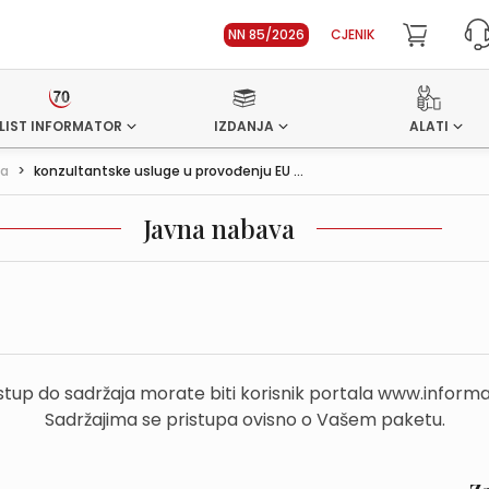
NN 85/2026
CJENIK
LIST INFORMATOR
IZDANJA
ALATI
va
>
konzultantske usluge u provođenju EU ...
Javna nabava
stup do sadržaja morate biti korisnik portala www.informa
Sadržajima se pristupa ovisno o Vašem paketu.