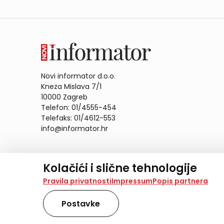
Novi informator d.o.o.
Kneza Mislava 7/1
10000 Zagreb
Telefon: 01/4555-454
Telefaks: 01/4612-553
info@informator.hr
PRATITE NAS:
Kolačići i slične tehnologije
Na našoj web stranici koristimo kolačiće i slične te
Pravila privatnosti
Impressum
Popis partnera
analiziramo promet na stranici te prikazujemo sadržaje
također koriste ove tehnologije.
Postavke
Odabirom opcije „Samo nužno“ prihvaćate samo one ko
obradu svih kolačića potrebnih za analitiku i marke