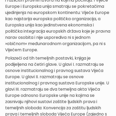
i različitih pravnih izvora na kojima počivaju. I Vijeće
Europe i Europska unija smatraju se pokretačima
ujedinjenja na europskom kontinentu: Vijeće Europe
kao najstarija europska politička organizacija, a
Europska unija kao jedinstvena ekonomska i
politička integracija europskih država koje je pravna
narav osobita i nije usporediva ni s jednom
»običnom« međunarodnom organizacijom, pa ni s
Vijećem Europe.
Polazeći od tih temeljnih postavki, knjiga je
podijeljena na četiri glave. U glavi I. razmatraju se
osnove institucionalnog i pravnog sustava Vijeća
Europe. U glavi II. razmatraju se osnove
institucionalnog i pravnog sustava Europske unije. U
glavi III. razmatraju se dva temeljna akta Vijeća
Europe odnosno Europske unije na kojima se
zasnivaju njihovi sustavi zaštite ljudskih prava i
temeljnih sloboda: Konvencija za zaštitu ljudskih
prava i temeljnih sloboda Vijeća Europe (zajedno s