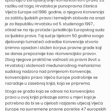
spoznaja o Europskoj uniji i komunitarnom pravu. Za
razliku od toga, Hrvatska je punopravna članica
Vijeća Europe od 1996. godine, a njegova Konvencija
za zaštitu ljudskih prava i temeljnih sloboda na snazi
je za Republiku Hrvatsku od 5. studenoga 1997.,
otkad se na nju proteže i jurisdikcija Europskog suda
za ljudska prava. Taj sud je tijekom 50 godina svoga
djelovanja tumačeći odredbe Konvencije stvorio
iznimno opsežan i složen korpus pravne građe koji
se danas prepoznaje kao »konvencijsko pravo«.
Zbog njegove praktične važnosti za pravni život u
Hrvatskoj i složenosti međunarodnog mehanizma
sudskog nadzora nad primjenom Konvencije,
konvencijsko pravo Vijeća Europe podrobnije se
razrađuje u zasebnoj knjizi, koja se priprema.
Stoga se građa koja se odnosi na konvencijsko
pravo u ovoj knjizi prikazuje samo u mjeri koja je
potrebna da bi se u cijelosti razjasnio utjecaj Vijeća
Europe na suvremene pravne poretke 47 europskih