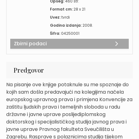
Opseg:
460 str.
Format cm:
28 x 21
Uvez:
tvrdi
Godina izdanja:
2008.
Šifra:
04250001
Zbirni podaci
Predgovor
Na pisanje ove knjige potaknule su me spoznaje do
kojih sam došla predavajući na kolegijima načela
europskog upravnog prava i primjena Konvencije za
zaštitu ljudskih prava i temeljnih sloboda u radu
državne i javne uprave poslijediplomskog
doktorskog i specijalističkog studija javnog prava i
javne uprave Pravnog fakulteta Sveučilišta u
Zagrebu. Rasprave s polaznicima studija tijekom