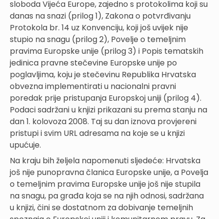
sloboda Vijeća Europe, zajedno s protokolima koji su
danas na snazi (prilog 1), Zakona o potvrđivanju
Protokola br. 14 uz Konvenciju, koji još uvijek nije
stupio na snagu (prilog 2), Povelje o temeljnim
pravima Europske unije (prilog 3) i Popis tematskih
jedinica pravne stečevine Europske unije po
poglavljima, koju je stečevinu Republika Hrvatska
obvezna implementirati u nacionalni pravni
poredak prije pristupanja Europskoj uniji (prilog 4).
Podaci sadržani u knjizi prikazani su prema stanju na
dan 1. kolovoza 2008. Taj su dan iznova provjereni
pristupi i svim URL adresama na koje se u knjizi
upućuje.
Na kraju bih željela napomenuti sljedeće: Hrvatska
još nije punopravna članica Europske unije, a Povelja
o temeljnim pravima Europske unije još nije stupila
na snagu, pa građa koja se na njih odnosi, sadržana
u knjizi, čini se dostatnom za dobivanje temeljnih