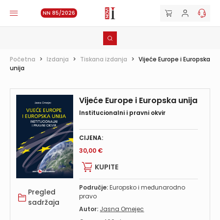
NN 85/2026
Početna
>
Izdanja
>
Tiskana izdanja
>
Vijeće Europe i Europska
unija
Vijeće Europe i Europska unija
Institucionalni i pravni okvir
CIJENA:
30,00 €
KUPITE
Područje:
Europsko i međunarodno
Pregled
pravo
sadržaja
Autor:
Jasna Omejec