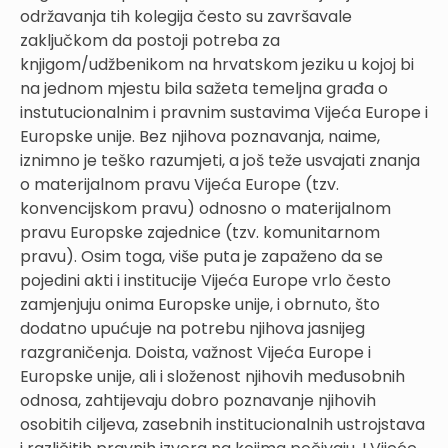
održavanja tih kolegija često su završavale
zaključkom da postoji potreba za
knjigom/udžbenikom na hrvatskom jeziku u kojoj bi
na jednom mjestu bila sažeta temeljna građa o
instutucionalnim i pravnim sustavima Vijeća Europe i
Europske unije. Bez njihova poznavanja, naime,
iznimno je teško razumjeti, a još teže usvajati znanja
o materijalnom pravu Vijeća Europe (tzv.
konvencijskom pravu) odnosno o materijalnom
pravu Europske zajednice (tzv. komunitarnom
pravu). Osim toga, više puta je zapaženo da se
pojedini akti i institucije Vijeća Europe vrlo često
zamjenjuju onima Europske unije, i obrnuto, što
dodatno upućuje na potrebu njihova jasnijeg
razgraničenja. Doista, važnost Vijeća Europe i
Europske unije, ali i složenost njihovih međusobnih
odnosa, zahtijevaju dobro poznavanje njihovih
osobitih ciljeva, zasebnih institucionalnih ustrojstava