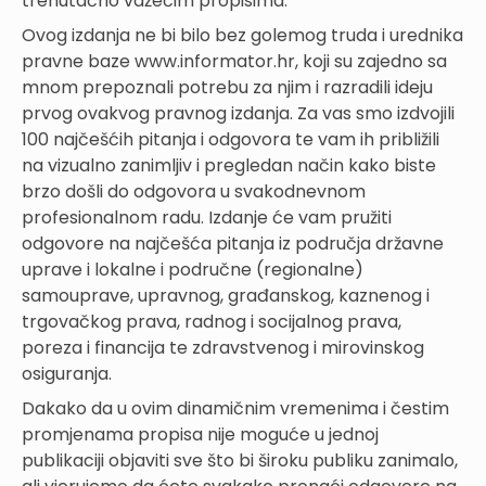
trenutačno važećim propisima.
Ovog izdanja ne bi bilo bez golemog truda i urednika
pravne baze www.informator.hr, koji su zajedno sa
mnom prepoznali potrebu za njim i razradili ideju
prvog ovakvog pravnog izdanja. Za vas smo izdvojili
100 najčešćih pitanja i odgovora te vam ih približili
na vizualno zanimljiv i pregledan način kako biste
brzo došli do odgovora u svakodnevnom
profesionalnom radu. Izdanje će vam pružiti
odgovore na najčešća pitanja iz područja državne
uprave i lokalne i područne (regionalne)
samouprave, upravnog, građanskog, kaznenog i
trgovačkog prava, radnog i socijalnog prava,
poreza i financija te zdravstvenog i mirovinskog
osiguranja.
Dakako da u ovim dinamičnim vremenima i čestim
promjenama propisa nije moguće u jednoj
publikaciji objaviti sve što bi široku publiku zanimalo,