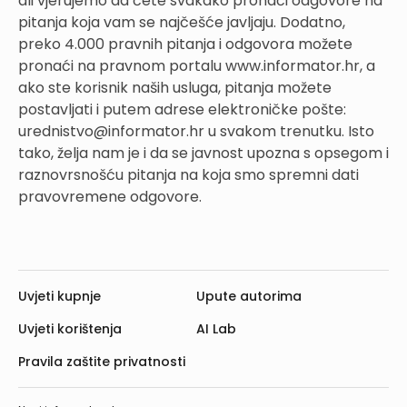
ali vjerujemo da ćete svakako pronaći odgovore na
pitanja koja vam se najčešće javljaju. Dodatno,
preko 4.000 pravnih pitanja i odgovora možete
pronaći na pravnom portalu www.informator.hr, a
ako ste korisnik naših usluga, pitanja možete
postavljati i putem adrese elektroničke pošte:
urednistvo@informator.hr u svakom trenutku. Isto
tako, želja nam je i da se javnost upozna s opsegom i
raznovrsnošću pitanja na koja smo spremni dati
pravovremene odgovore.
Uvjeti kupnje
Upute autorima
Uvjeti korištenja
AI Lab
Pravila zaštite privatnosti