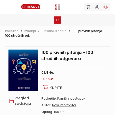
NN 85/2026
Početna
>
Izdanja
>
Tiskana izdanja
>
100 pravnih pitanja -
100 stručnih od...
100 pravnih pitanja - 100
stručnih odgovora
CIJENA:
19,80 €
KUPITE
Pregled
Područje:
Parnični postupak
sadržaja
Autor:
Novi informator
Opseg:
156 str.