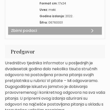
Format cm:
17x24
Uvez:
meki
Godina izdanja:
2022.
Šifra:
06760001
Zbirni podaci
Predgovor
Uredništvo tjednika Informator u posljednjih je
dvadesetak godina dalo nekoliko tisuća stručnih
odgovora na postavljena pravna pitanja svojih
pretplatnika u rubrici Vi pitate – Mi odgovaramo.
Dugogodišnje iskustvo jamstvo je dobivanja
pravovremenog i konkretnog odgovora na sva vaša
pitanja. U pripremi ovog izdanja ažurirani su
odgovori na najčešće postavljana pitanja u skladu s