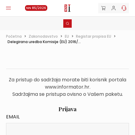
NN 85/2026
Početna
>
Zakonodavstvo
>
EU
>
Registar propisa EU
>
Delegirana uredba Komisije (EU) 2016/...
Za pristup do sadržaja morate biti korisnik portala
www.informator.hr.
Sadržajima se pristupa ovisno o Vašem paketu.
Prijava
EMAIL