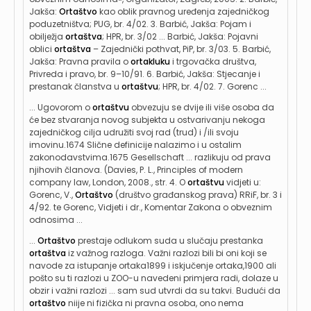
Jakša:
Ortaštvo
kao oblik pravnog uređenja zajedničkog
poduzetništva; PUG, br. 4/02. 3. Barbić, Jakša: Pojam i
obilježja
ortaštva
; HPR, br. 3/02 ... Barbić, Jakša: Pojavni
oblici
ortaštva
– Zajednički pothvat, PiP, br. 3/03. 5. Barbić,
Jakša: Pravna pravila o
ortakluku
i trgovačka društva,
Privreda i pravo, br. 9–10/91. 6. Barbić, Jakša: Stjecanje i
prestanak članstva u
ortaštvu
; HPR, br. 4/02. 7. Gorenc ...
... Ugovorom o
ortaštvu
obvezuju se dvije ili više osoba da
će bez stvaranja novog subjekta u ostvarivanju nekoga
zajedničkog cilja udružiti svoj rad (trud) i /ili svoju
imovinu.1674 Slične definicije nalazimo i u ostalim
zakonodavstvima.1675 Gesellschaft ... razlikuju od prava
njihovih članova. (Davies, P. L., Principles of modern
company law, London, 2008., str. 4. O
ortaštvu
vidjeti u:
Gorenc, V.,
Ortaštvo
(društvo građanskog prava) RRiF, br. 3 i
4/92. te Gorenc, Vidjeti i dr., Komentar Zakona o obveznim
odnosima ...
...
Ortaštvo
prestaje odlukom suda u slučaju prestanka
ortaštva
iz važnog razloga. Važni razlozi bili bi oni koji se
navode za istupanje ortaka1899 i iskjučenje ortaka,1900 ali
pošto su ti razlozi u ZOO-u navedeni primjera radi, dolaze u
obzir i važni razlozi ... sam sud utvrdi da su takvi. Budući da
ortaštvo
niije ni fizička ni pravna osoba, ono nema