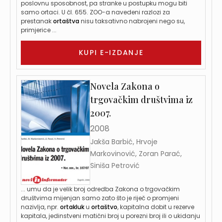
poslovnu sposobnost, pa stranke u postupku mogu biti
samo ortaci. U čl. 655. ZOO-a navedeni razlozi za
prestanak
ortaštva
nisu taksativno nabrojeni nego su,
primjerice ...
KUPI E-IZDANJE
Novela Zakona o
trgovačkim društvima iz
2007.
2008
Jakša Barbić, Hrvoje
Markovinović, Zoran Parać,
Siniša Petrović
... umu da je velik broj odredba Zakona o trgovačkim
društvima mijenjan samo zato što je riječ o promjeni
nazivlja, npr.
ortakluk
u
ortaštvo
, kapitalna dobit u rezerve
kapitala, jedinstveni matični broj u porezni broj ili o ukidanju