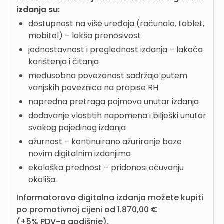
izdanja su:
dostupnost na više uređaja (računalo, tablet,
mobitel) – lakša prenosivost
jednostavnost i preglednost izdanja – lakoća
korištenja i čitanja
međusobna povezanost sadržaja putem
vanjskih poveznica na propise RH
napredna pretraga pojmova unutar izdanja
dodavanje vlastitih napomena i bilješki unutar
svakog pojedinog izdanja
ažurnost – kontinuirano ažuriranje baze
novim digitalnim izdanjima
ekološka prednost – pridonosi očuvanju
okoliša.
Informatorova digitalna izdanja možete kupiti
po promotivnoj cijeni od 1.870,00 €
(+5% PDV-a godišnje).