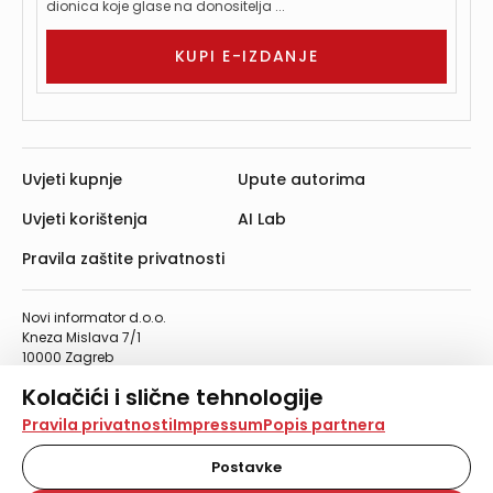
dionica koje glase na donositelja ...
KUPI E-IZDANJE
Uvjeti kupnje
Upute autorima
Uvjeti korištenja
AI Lab
Pravila zaštite privatnosti
Novi informator d.o.o.
Kneza Mislava 7/1
10000 Zagreb
Telefon: 01/4555-454
Kolačići i slične tehnologije
Telefaks: 01/4612-553
info@informator.hr
Na našoj web stranici koristimo kolačiće i slične
Pravila privatnosti
Impressum
Popis partnera
tehnologije za pohranu, čitanje i obradu informacija na
vašem uređaju. Time poboljšavamo korisničko iskustvo,
Postavke
PRATITE NAS:
analiziramo promet na stranici te prikazujemo sadržaje i