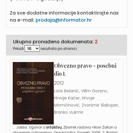
Za sve dodatne informacije kontaktirajte nas
na e-mail:
prodaja@informator.hr
Ukupno pronađeno dokumenata:
2
Prikaži
rezultata po stranici
Obvezno pravo - posebni
dio I.
2012
Loris Belanić, Vilim Gorenc,
Hrvoje Kačer, Hrvoje
Momčinović, Zvonimir Slakoper,
Branko Vukmir
... Jakša: Ugovor o
ortaštvu
, Zbornik radova »Novi Zakon o
obveznim odnosima«, Organizator, Zagreb, 2005. 2. Barbić,