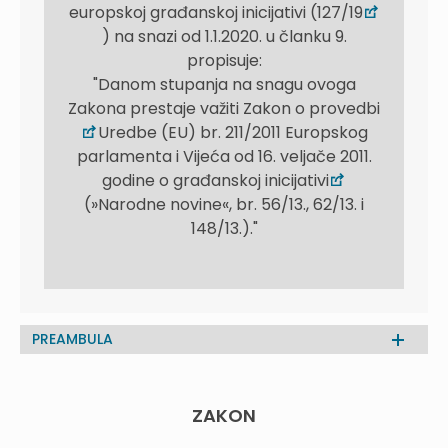
europskoj građanskoj inicijativi (127/19
) na snazi od 1.1.2020. u članku 9.
propisuje:
"Danom stupanja na snagu ovoga
Zakona prestaje važiti Zakon o provedbi
Uredbe (EU) br. 211/2011 Europskog
parlamenta i Vijeća od 16. veljače 2011.
godine o građanskoj inicijativi
(»Narodne novine«, br. 56/13., 62/13. i
148/13.)."
PREAMBULA
ZAKON