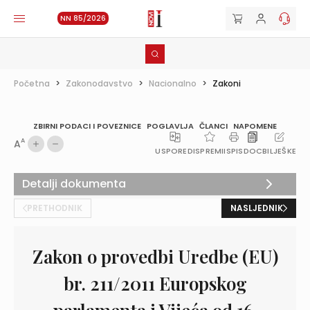
NN 85/2026
Početna
>
Zakonodavstvo
>
Nacionalno
>
Zakoni
ZBIRNI PODACI I POVEZNICE
POGLAVLJA
ČLANCI
NAPOMENE
A
A
USPOREDI
SPREMI
ISPIS
DOC
BILJEŠKE
Detalji dokumenta
PRETHODNIK
NASLJEDNIK
Zakon o provedbi Uredbe (EU)
br. 211/2011 Europskog