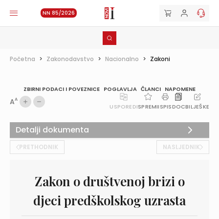
NN 85/2026
Početna
>
Zakonodavstvo
>
Nacionalno
>
Zakoni
ZBIRNI PODACI I POVEZNICE
POGLAVLJA
ČLANCI
NAPOMENE
A
A
USPOREDI
SPREMI
ISPIS
DOC
BILJEŠKE
Detalji dokumenta
PRETHODNIK
NASLJEDNIK
Zakon o društvenoj brizi o
djeci predškolskog uzrasta