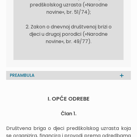
predškolskog uzrasta (»Narodne
novine«, br. 51/74);
2. Zakon o dnevnoj društvenoj brizi o
djeci u drugoj porodici (»Narodne
novine«, br. 49/77).
PREAMBULA
I. OPĆE ODREBE
Član 1.
Društvena briga o djeci predškolskog uzrasta koja
se organizira, financira i provodi prema odredbama