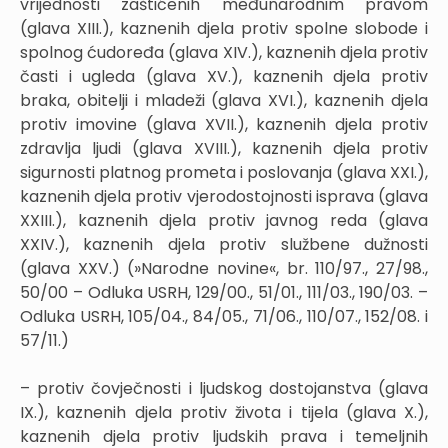
vrijednosti zaštićenih međunarodnim pravom
(glava XIII.), kaznenih djela protiv spolne slobode i
spolnog ćudoređa (glava XIV.), kaznenih djela protiv
časti i ugleda (glava XV.), kaznenih djela protiv
braka, obitelji i mladeži (glava XVI.), kaznenih djela
protiv imovine (glava XVII.), kaznenih djela protiv
zdravlja ljudi (glava XVIII.), kaznenih djela protiv
sigurnosti platnog prometa i poslovanja (glava XXI.),
kaznenih djela protiv vjerodostojnosti isprava (glava
XXIII.), kaznenih djela protiv javnog reda (glava
XXIV.), kaznenih djela protiv službene dužnosti
(glava XXV.) (»Narodne novine«, br. 110/97., 27/98.,
50/00 – Odluka USRH, 129/00., 51/01., 111/03., 190/03. –
Odluka USRH, 105/04., 84/05., 71/06., 110/07., 152/08. i
57/11.)
– protiv čovječnosti i ljudskog dostojanstva (glava
IX.), kaznenih djela protiv života i tijela (glava X.),
kaznenih djela protiv ljudskih prava i temeljnih