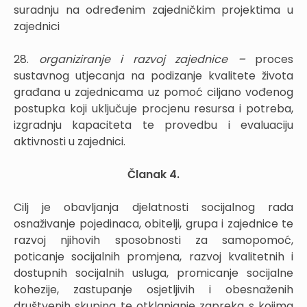
suradnju na određenim zajedničkim projektima u
zajednici
28.
organiziranje i razvoj zajednice –
proces
sustavnog utjecanja na podizanje kvalitete života
građana u zajednicama uz pomoć ciljano vođenog
postupka koji uključuje procjenu resursa i potreba,
izgradnju kapaciteta te provedbu i evaluaciju
aktivnosti u zajednici.
Članak 4.
Cilj je obavljanja djelatnosti socijalnog rada
osnaživanje pojedinaca, obitelji, grupa i zajednice te
razvoj njihovih sposobnosti za samopomoć,
poticanje socijalnih promjena, razvoj kvalitetnih i
dostupnih socijalnih usluga, promicanje socijalne
kohezije, zastupanje osjetljivih i obesnaženih
društvenih skupina te otklanjanje zapreka s kojima