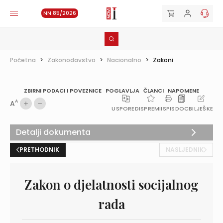
NN 85/2026
Početna
>
Zakonodavstvo
>
Nacionalno
>
Zakoni
ZBIRNI PODACI I POVEZNICE
POGLAVLJA
ČLANCI
NAPOMENE
A
A
USPOREDI
SPREMI
ISPIS
DOC
BILJEŠKE
Detalji dokumenta
PRETHODNIK
NASLJEDNIK
Zakon o djelatnosti socijalnog
rada