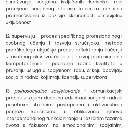
osnaživanje socijalno isključenih korisnika radi
promjene socijalnog statusa korisnika odnosno
premošćivanja iz pozicije isključenosti u socijalnu
uključenost
12. superviziju – proces specifičnog profesionalnog i
osobnog učenja i razvoja stručnjaka, metoda
podrške koja uključuje proces reflektiranja i učenja
iz osobnog iskustva, čiji je cilj razvoj profesionalne
kompetentnosti i podizanje razine kvalitete u
pružanju usluga u socijalnom radu, a koju obavljaju
socijalni radnici koji imaju licenciju supervizora
13.
psihosocijalno savjetovanje
– komunikacijski
proces u kojem dodatno educirani socijalni radnici
posebnim stručnim postupcima i aktivnostima
pomažu korisnicima u oblikovanju njihova
interpersonalnog funkcioniranja u različitim fazama
života s fokusom na emocionalnim, socijalnim,