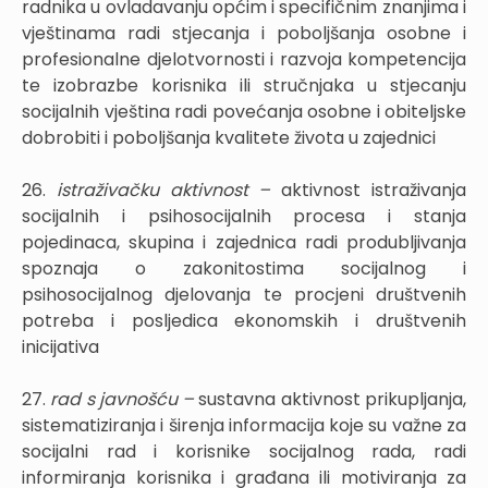
radnika u ovladavanju općim i specifičnim znanjima i
vještinama radi stjecanja i poboljšanja osobne i
profesionalne djelotvornosti i razvoja kompetencija
te izobrazbe korisnika ili stručnjaka u stjecanju
socijalnih vještina radi povećanja osobne i obiteljske
dobrobiti i poboljšanja kvalitete života u zajednici
26.
istraživačku aktivnost –
aktivnost istraživanja
socijalnih i psihosocijalnih procesa i stanja
pojedinaca, skupina i zajednica radi produbljivanja
spoznaja o zakonitostima socijalnog i
psihosocijalnog djelovanja te procjeni društvenih
potreba i posljedica ekonomskih i društvenih
inicijativa
27.
rad s javnošću –
sustavna aktivnost prikupljanja,
sistematiziranja i širenja informacija koje su važne za
socijalni rad i korisnike socijalnog rada, radi
informiranja korisnika i građana ili motiviranja za