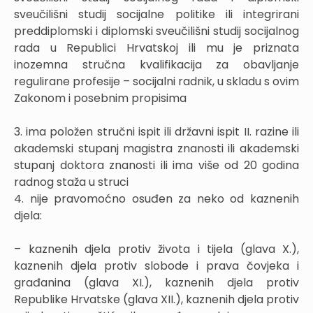
sveučilišni studij socijalne politike ili integrirani
preddiplomski i diplomski sveučilišni studij socijalnog
rada u Republici Hrvatskoj ili mu je priznata
inozemna stručna kvalifikacija za obavljanje
regulirane profesije – socijalni radnik, u skladu s ovim
Zakonom i posebnim propisima
3. ima položen stručni ispit ili državni ispit II. razine ili
akademski stupanj magistra znanosti ili akademski
stupanj doktora znanosti ili ima više od 20 godina
radnog staža u struci
4. nije pravomoćno osuđen za neko od kaznenih
djela:
– kaznenih djela protiv života i tijela (glava X.),
kaznenih djela protiv slobode i prava čovjeka i
građanina (glava XI.), kaznenih djela protiv
Republike Hrvatske (glava XII.), kaznenih djela protiv