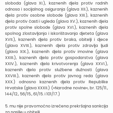
sloboda (glava XI.), kaznenih djela protiv radnih
odnosa i socijalnog osiguranja (glava XII.), kaznenih
djela protiv osobne slobode (glava XIII.), kaznenih
djela protiv časti i ugleda (glava XV.), kaznenih djela
protiv spolne slobode (glava XVI.), kaznenih djela
spolnog zlostavljanja i iskorištavanja djeteta (glava
XVII.), kaznenih djela protiv braka, obitelji i djece
(glava XVIII.), kaznenih djela protiv zdravlja ljudi
(glava XIX.), kaznenih djela protiv imovine (glava
XXIII.), kaznenih djela protiv gospodarstva (glava
XXIV.), kaznenih djela krivotvorenja (glava XXVI.),
kaznenih djela protiv službene dužnosti (glava
XXVIII.), kaznenih djela protiv javnog reda (glava
XXX.) odnosno kaznenih djela protiv Republike
Hrvatske (glava XXXII.) (»Narodne novine«, br. 125/11.,
144/12., 56/15., 61/15. i 101/17.)
5. mu nije pravomoćno izrečena prekršajna sankcija
za nasilje u obitelji