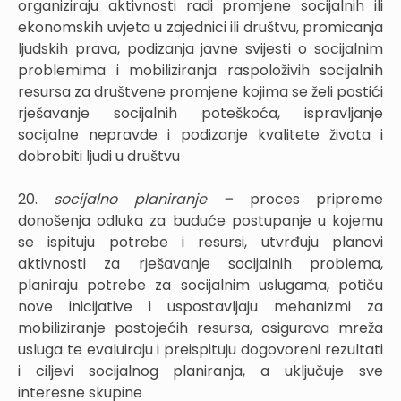
organiziraju aktivnosti radi promjene socijalnih ili
ekonomskih uvjeta u zajednici ili društvu, promicanja
ljudskih prava, podizanja javne svijesti o socijalnim
problemima i mobiliziranja raspoloživih socijalnih
resursa za društvene promjene kojima se želi postići
rješavanje socijalnih poteškoća, ispravljanje
socijalne nepravde i podizanje kvalitete života i
dobrobiti ljudi u društvu
20.
socijalno planiranje –
proces pripreme
donošenja odluka za buduće postupanje u kojemu
se ispituju potrebe i resursi, utvrđuju planovi
aktivnosti za rješavanje socijalnih problema,
planiraju potrebe za socijalnim uslugama, potiču
nove inicijative i uspostavljaju mehanizmi za
mobiliziranje postojećih resursa, osigurava mreža
usluga te evaluiraju i preispituju dogovoreni rezultati
i ciljevi socijalnog planiranja, a uključuje sve
interesne skupine