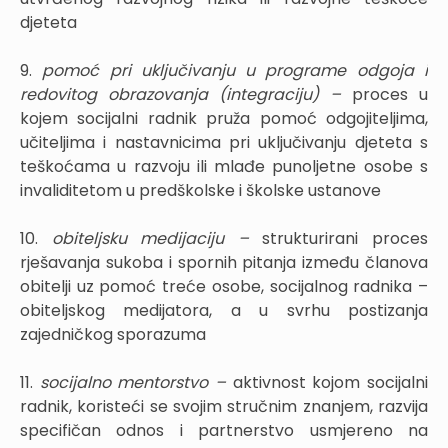
djeteta
9.
pomoć pri uključivanju u programe odgoja i
redovitog obrazovanja (integraciju) –
proces u
kojem socijalni radnik pruža pomoć odgojiteljima,
učiteljima i nastavnicima pri uključivanju djeteta s
teškoćama u razvoju ili mlađe punoljetne osobe s
invaliditetom u predškolske i školske ustanove
10.
obiteljsku medijaciju –
strukturirani proces
rješavanja sukoba i spornih pitanja između članova
obitelji uz pomoć treće osobe, socijalnog radnika –
obiteljskog medijatora, a u svrhu postizanja
zajedničkog sporazuma
11.
socijalno mentorstvo –
aktivnost kojom socijalni
radnik, koristeći se svojim stručnim znanjem, razvija
specifičan odnos i partnerstvo usmjereno na