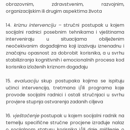
obrazovnim, zdravstvenim, razvojnim,
organizacijskim ili drugim aspektima života
14.
kriznu intervenciju –
stručni postupak u kojem
socijalni radnici posebnim tehnikama i vještinama
interveniraju u situacijama obilježenim
neočekivanim događajima koji izazivaju iznenadnu i
značajnu opasnost za dobrobit korisnika, a u svrhu
stabiliziranja kognitivnih i emocionalnih procesa kod
korisnika izloženih kriznom događaju
15.
evaluaciju
skup postupaka kojima se ispituju
učinci intervencija, tretmana i/ili programa koje
provode socijalni radnici i ostali stručnjaci u svrhu
provjere stupnja ostvarenja zadanih ciljeva
16.
vještačenje
postupak u kojem socijalni radnik na
temelju specifične stručne procjene izrađuje nalaz
o socijalnom statusu korisnika i/ili daje mišljenje o