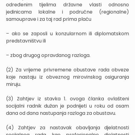
određenim tijelima državne vlasti odnosno
jedinicama lokalne i područne (regionalne)
samouprave i za taj rad prima plaću
– ako se zaposli u konzularnom ili diplomatskom
predstavništvu ili
– zbog drugog opravdanog razloga.
(2) Za vrijeme privremene obustave rada obveze
koje nastaju iz obveznog mirovinskog osiguranja
miruju.
(3) Zahtjev iz stavka 1. ovoga članka ovlašteni
socijalni radnik dužan je podnijeti u roku od osam
dana od dana nastupanja razloga za obustavu.
(4) Zahtjev za nastavak obavljanja djelatnosti
socijalnog rada kao profesionalne djelatnosti