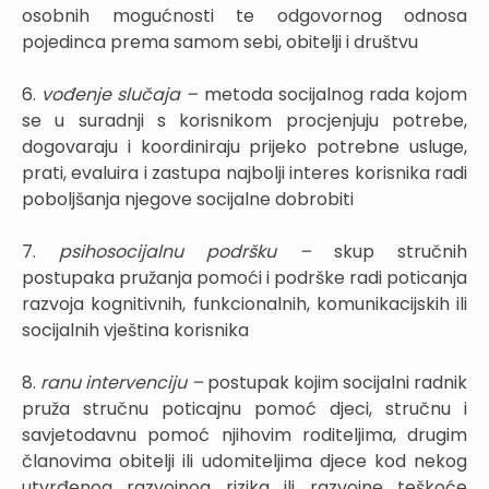
osobnih mogućnosti te odgovornog odnosa
pojedinca prema samom sebi, obitelji i društvu
6.
vođenje slučaja –
metoda socijalnog rada kojom
se u suradnji s korisnikom procjenjuju potrebe,
dogovaraju i koordiniraju prijeko potrebne usluge,
prati, evaluira i zastupa najbolji interes korisnika radi
poboljšanja njegove socijalne dobrobiti
7.
psihosocijalnu podršku –
skup stručnih
postupaka pružanja pomoći i podrške radi poticanja
razvoja kognitivnih, funkcionalnih, komunikacijskih ili
socijalnih vještina korisnika
8.
ranu intervenciju –
postupak kojim socijalni radnik
pruža stručnu poticajnu pomoć djeci, stručnu i
savjetodavnu pomoć njihovim roditeljima, drugim
članovima obitelji ili udomiteljima djece kod nekog
utvrđenog razvojnog rizika ili razvojne teškoće