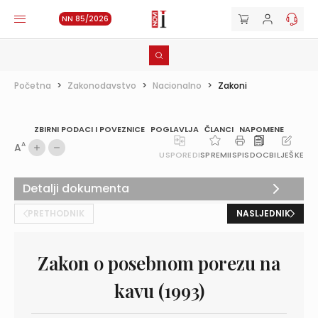
NN 85/2026
Početna
>
Zakonodavstvo
>
Nacionalno
>
Zakoni
ZBIRNI PODACI I POVEZNICE
POGLAVLJA
ČLANCI
NAPOMENE
A
A
USPOREDI
SPREMI
ISPIS
DOC
BILJEŠKE
Detalji dokumenta
PRETHODNIK
NASLJEDNIK
Zakon o posebnom porezu na
kavu (1993)