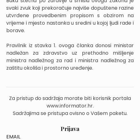
Buka štetna po zdravlje u smislu ovoga Zakona je
svaki zvuk koji prekoračuje najviše dopuštene razine
utvrđene provedbenim propisom s obzirom na
vrijeme i mjesto nastanka u sredini u kojoj ljudi rade i
borave.
Pravilnik iz stavka 1. ovoga članka donosi ministar
nadležan za zdravstvo uz prethodno mišljenje
ministra nadležnog za rad i ministra nadležnog za
zaštitu okoliša i prostorno uređenje.
Za pristup do sadržaja morate biti korisnik portala
www.informator.hr.
Sadržajima se pristupa ovisno o Vašem paketu.
Prijava
EMAIL