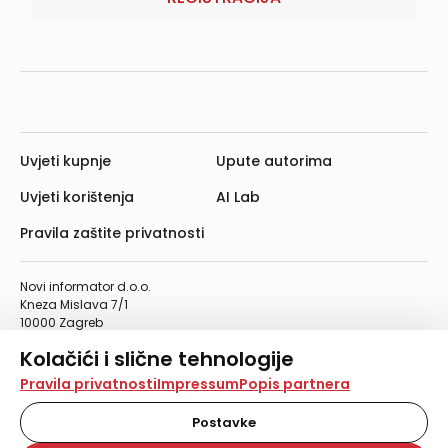
Uvjeti kupnje
Upute autorima
Uvjeti korištenja
AI Lab
Pravila zaštite privatnosti
Novi informator d.o.o.
Kneza Mislava 7/1
10000 Zagreb
Telefon: 01/4555-454
Kolačići i slične tehnologije
Telefaks: 01/4612-553
info@informator.hr
Na našoj web stranici koristimo kolačiće i slične
Pravila privatnosti
Impressum
Popis partnera
tehnologije za pohranu, čitanje i obradu informacija na
vašem uređaju. Time poboljšavamo korisničko iskustvo,
Postavke
PRATITE NAS:
analiziramo promet na stranici te prikazujemo sadržaje i