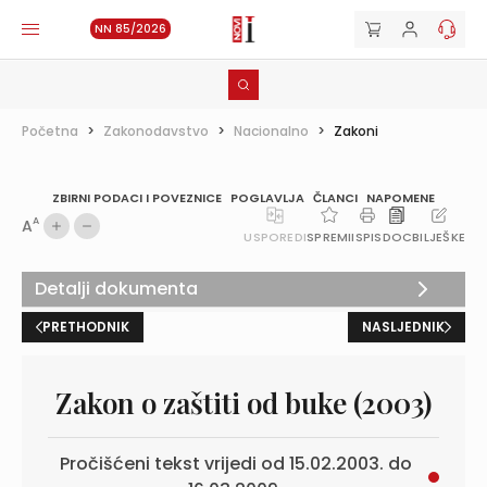
NN 85/2026
Početna
>
Zakonodavstvo
>
Nacionalno
>
Zakoni
ZBIRNI PODACI I POVEZNICE
POGLAVLJA
ČLANCI
NAPOMENE
A
A
USPOREDI
SPREMI
ISPIS
DOC
BILJEŠKE
Detalji dokumenta
PRETHODNIK
NASLJEDNIK
Zakon o zaštiti od buke (2003)
Pročišćeni tekst vrijedi od 15.02.2003. do