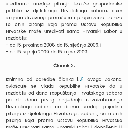
uredbama uređuje pitanja tekuće gospodarske
politike iz djelokruga Hrvatskoga sabora, osim
izmjena državnog proračuna i propisivanja poreza
te onih pitanja koja prema Ustavu Republike
Hrvatske može uređivati samo Hrvatski sabor u
razdoblju:
– od 15. prosinca 2008. do 15. siječnja 2009. i
– od 15. srpnja 2009. do 15. rujna 2009.
Članak 2.
Iznimno od odredbe članka 1.
ovoga Zakona,
ovlašćuje se Vlada Republike Hrvatske da u
razdoblju od dana raspuštanja Hrvatskoga sabora
pa do dana prvog zasjedanja novoizabranoga
Hrvatskoga sabora uredbama uređuje pojedina
pitanja iz djelokruga Hrvatskoga sabora, osim onih
pitanja koja prema Ustavu Republike Hrvatske
može uređivati samo Hrvatski sabor i donošenja ili