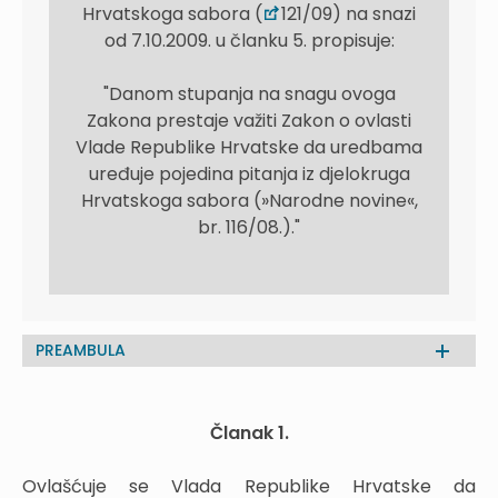
Hrvatskoga sabora (
121/09) na snazi
od 7.10.2009. u članku 5. propisuje:
"Danom stupanja na snagu ovoga
Zakona prestaje važiti Zakon o ovlasti
Vlade Republike Hrvatske da uredbama
uređuje pojedina pitanja iz djelokruga
Hrvatskoga sabora (»Narodne novine«,
br. 116/08.)."
PREAMBULA
Članak 1.
Ovlašćuje se Vlada Republike Hrvatske da