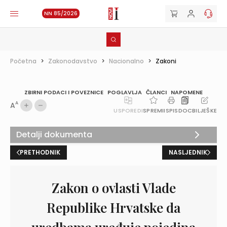
NN 85/2026
Početna
>
Zakonodavstvo
>
Nacionalno
>
Zakoni
ZBIRNI PODACI I POVEZNICE
POGLAVLJA
ČLANCI
NAPOMENE
A
A
USPOREDI
SPREMI
ISPIS
DOC
BILJEŠKE
Detalji dokumenta
PRETHODNIK
NASLJEDNIK
Zakon o ovlasti Vlade
Republike Hrvatske da