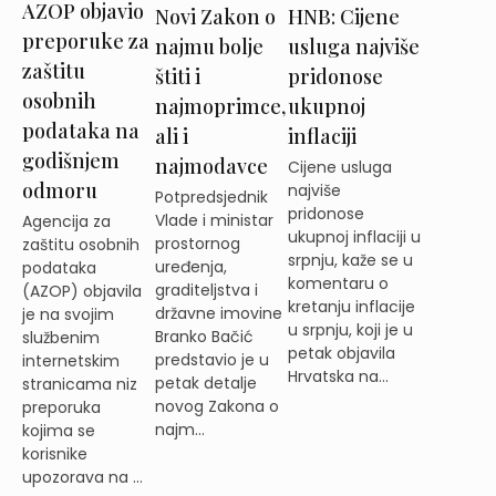
AZOP objavio
Novi Zakon o
HNB: Cijene
preporuke za
najmu bolje
usluga najviše
zaštitu
štiti i
pridonose
osobnih
najmoprimce,
ukupnoj
podataka na
ali i
inflaciji
godišnjem
najmodavce
Cijene usluga
odmoru
najviše
Potpredsjednik
pridonose
Vlade i ministar
Agencija za
ukupnoj inflaciji u
prostornog
zaštitu osobnih
srpnju, kaže se u
uređenja,
podataka
komentaru o
graditeljstva i
(AZOP) objavila
kretanju inflacije
državne imovine
je na svojim
u srpnju, koji je u
Branko Bačić
službenim
petak objavila
predstavio je u
internetskim
Hrvatska na...
petak detalje
stranicama niz
novog Zakona o
preporuka
najm...
kojima se
korisnike
upozorava na ...