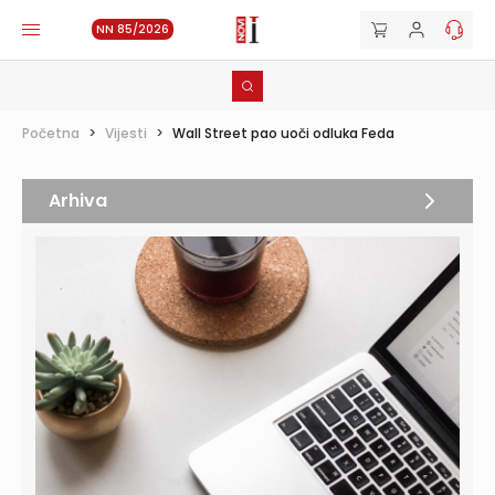
NN 85/2026
Početna
>
Vijesti
>
Wall Street pao uoči odluka Feda
Arhiva