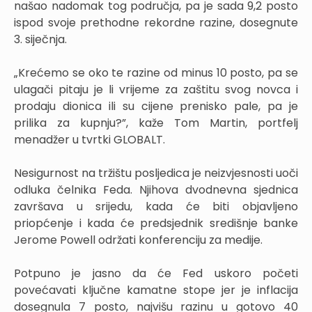
našao nadomak tog područja, pa je sada 9,2 posto
ispod svoje prethodne rekordne razine, dosegnute
3. siječnja.
„Krećemo se oko te razine od minus 10 posto, pa se
ulagači pitaju je li vrijeme za zaštitu svog novca i
prodaju dionica ili su cijene prenisko pale, pa je
prilika za kupnju?”, kaže Tom Martin, portfelj
menadžer u tvrtki GLOBALT.
Nesigurnost na tržištu posljedica je neizvjesnosti uoči
odluka čelnika Feda. Njihova dvodnevna sjednica
završava u srijedu, kada će biti objavljeno
priopćenje i kada će predsjednik središnje banke
Jerome Powell održati konferenciju za medije.
Potpuno je jasno da će Fed uskoro početi
povećavati ključne kamatne stope jer je inflacija
dosegnula 7 posto, najvišu razinu u gotovo 40