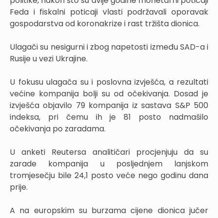
politike, nakon što su dvije godine monetarni poticaji
Feda i fiskalni poticaji vlasti podržavali oporavak
gospodarstva od koronakrize i rast tržišta dionica.
Ulagači su nesigurni i zbog napetosti između SAD-a i
Rusije u vezi Ukrajine.
U fokusu ulagača su i poslovna izvješća, a rezultati
većine kompanija bolji su od očekivanja. Dosad je
izvješća objavilo 79 kompanija iz sastava S&P 500
indeksa, pri čemu ih je 81 posto nadmašilo
očekivanja po zaradama.
U anketi Reutersa analitičari procjenjuju da su
zarade kompanija u posljednjem lanjskom
tromjesečju bile 24,1 posto veće nego godinu dana
prije.
A na europskim su burzama cijene dionica jučer