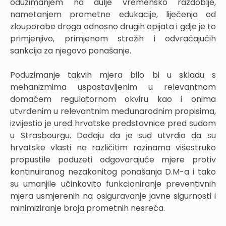
oduzimanjem na dulje vremensko razdoblje,
nametanjem prometne edukacije, liječenja od
zlouporabe droga odnosno drugih opijata i gdje je to
primjenjivo, primjenom strožih i odvraćajućih
sankcija za njegovo ponašanje.
Poduzimanje takvih mjera bilo bi u skladu s
mehanizmima uspostavljenim u relevantnom
domaćem regulatornom okviru kao i onima
utvrđenim u relevantnim međunarodnim propisima,
izvijestio je ured hrvatske predstavnice pred sudom
u Strasbourgu. Dodaju da je sud utvrdio da su
hrvatske vlasti na različitim razinama višestruko
propustile poduzeti odgovarajuće mjere protiv
kontinuiranog nezakonitog ponašanja D.M-a i tako
su umanjile učinkovito funkcioniranje preventivnih
mjera usmjerenih na osiguravanje javne sigurnosti i
minimiziranje broja prometnih nesreća.