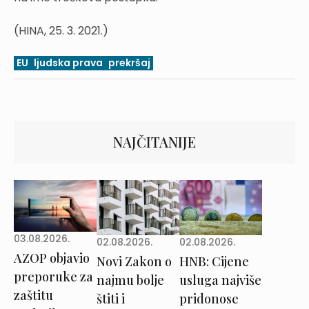
(HINA, 25. 3. 2021.)
EU
ljudska prava
prekršaj
NAJČITANIJE
03.08.2026.
02.08.2026.
02.08.2026.
AZOP objavio
Novi Zakon o
HNB: Cijene
preporuke za
najmu bolje
usluga najviše
zaštitu
štiti i
pridonose