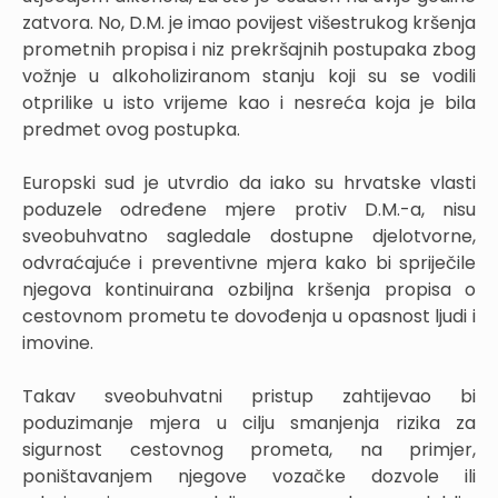
zatvora. No, D.M. je imao povijest višestrukog kršenja
prometnih propisa i niz prekršajnih postupaka zbog
vožnje u alkoholiziranom stanju koji su se vodili
otprilike u isto vrijeme kao i nesreća koja je bila
predmet ovog postupka.
Europski sud je utvrdio da iako su hrvatske vlasti
poduzele određene mjere protiv D.M.-a, nisu
sveobuhvatno sagledale dostupne djelotvorne,
odvraćajuće i preventivne mjera kako bi spriječile
njegova kontinuirana ozbiljna kršenja propisa o
cestovnom prometu te dovođenja u opasnost ljudi i
imovine.
Takav sveobuhvatni pristup zahtijevao bi
poduzimanje mjera u cilju smanjenja rizika za
sigurnost cestovnog prometa, na primjer,
poništavanjem njegove vozačke dozvole ili