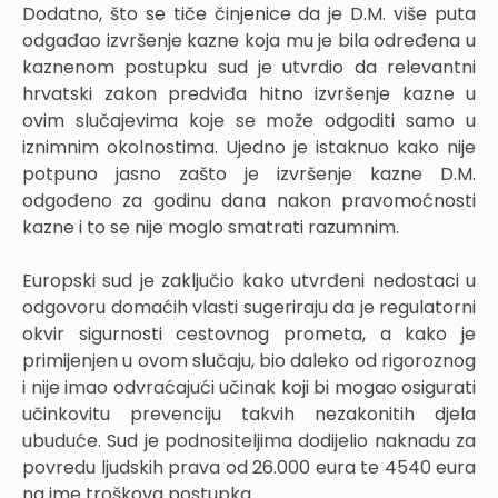
Dodatno, što se tiče činjenice da je D.M. više puta
odgađao izvršenje kazne koja mu je bila određena u
kaznenom postupku sud je utvrdio da relevantni
hrvatski zakon predviđa hitno izvršenje kazne u
ovim slučajevima koje se može odgoditi samo u
iznimnim okolnostima. Ujedno je istaknuo kako nije
potpuno jasno zašto je izvršenje kazne D.M.
odgođeno za godinu dana nakon pravomoćnosti
kazne i to se nije moglo smatrati razumnim.
Europski sud je zaključio kako utvrđeni nedostaci u
odgovoru domaćih vlasti sugeriraju da je regulatorni
okvir sigurnosti cestovnog prometa, a kako je
primijenjen u ovom slučaju, bio daleko od rigoroznog
i nije imao odvraćajući učinak koji bi mogao osigurati
učinkovitu prevenciju takvih nezakonitih djela
ubuduće. Sud je podnositeljima dodijelio naknadu za
povredu ljudskih prava od 26.000 eura te 4540 eura
na ime troškova postupka.