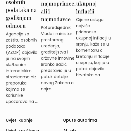
osobnih
najmoprimce,
ukupnoj
podataka na
ali i
inflaciji
godišnjem
najmodavce
Cijene usluga
odmoru
najviše
Potpredsjednik
pridonose
Vlade i ministar
Agencija za
ukupnoj inflaciji u
prostornog
zaštitu osobnih
srpnju, kaže se u
uređenja,
podataka
komentaru o
graditeljstva i
(AZOP) objavila
kretanju inflacije
državne imovine
je na svojim
u srpnju, koji je u
Branko Bačić
službenim
petak objavila
predstavio je u
internetskim
Hrvatska na...
petak detalje
stranicama niz
novog Zakona o
preporuka
najm...
kojima se
korisnike
upozorava na ...
Uvjeti kupnje
Upute autorima
Uvjeti korištenja
AI Lab