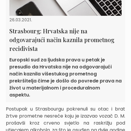
26.03.2021.
Strasbourg: Hrvatska nije na
odgovarajući način kaznila prometnog
recidivista
Europski sud za ljudska prava u petak je
presudio da Hrvatska nije na odgovarajući
način kaznila višestukog prometnog
prekršitelja čime je došlo do povrede prava na
život u materijalnom i proceduralnom
aspektu.
Postupak u Strasbourgu pokrenuli su otac i brat
žrtve prometne nesreće koju je izazvao vozač D. M.
prošavši kroz crveno svjetlo na raskrižju pod
utjecajem alkohola, za što je osuđen na dvije godine