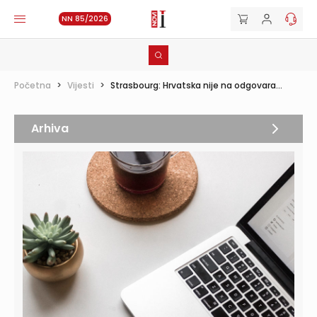
NN 85/2026
Početna
>
Vijesti
>
Strasbourg: Hrvatska nije na odgovara...
Arhiva