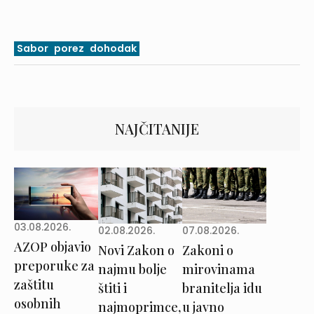
Sabor
porez
dohodak
NAJČITANIJE
03.08.2026.
02.08.2026.
07.08.2026.
AZOP objavio
Novi Zakon o
Zakoni o
preporuke za
najmu bolje
mirovinama
zaštitu
štiti i
branitelja idu
osobnih
najmoprimce,
u javno