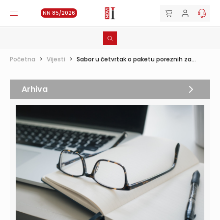
NN 85/2026
Početna
>
Vijesti
>
Sabor u četvrtak o paketu poreznih za...
Arhiva