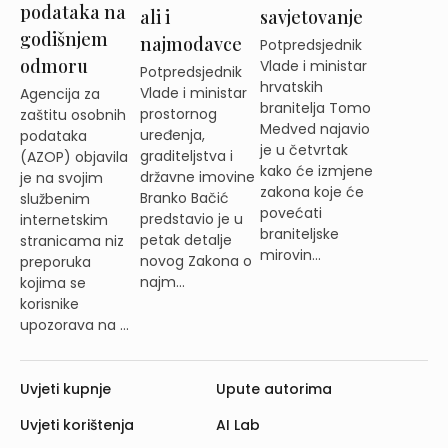
podataka na
ali i
savjetovanje
godišnjem
najmodavce
Potpredsjednik
odmoru
Vlade i ministar
Potpredsjednik
hrvatskih
Vlade i ministar
Agencija za
branitelja Tomo
prostornog
zaštitu osobnih
Medved najavio
uređenja,
podataka
je u četvrtak
graditeljstva i
(AZOP) objavila
kako će izmjene
državne imovine
je na svojim
zakona koje će
Branko Bačić
službenim
povećati
predstavio je u
internetskim
braniteljske
petak detalje
stranicama niz
mirovin...
novog Zakona o
preporuka
najm...
kojima se
korisnike
upozorava na ...
Uvjeti kupnje
Upute autorima
Uvjeti korištenja
AI Lab