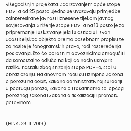
višegodišnjih projekata. Zadržavanjem opće stope
PDV-a od 25 posto ujedno se uvažavaju primjedbe
zainteresirane javnosti iznesene tijekom javnog
savjetovanja. Sniženje stope PDV-a na 13 posto je za
pripremanje i usluživanje jela i slastica u i izvan
ugostiteljskog objekta prema posebnom propisu te
za nositelje fonogramskih prava, radi rasterećenja
poslovanja, što će poreznim obveznicima omogućiti
da samostalno odluče na koji će način usmjeriti
razliku nastalu zbog sniženja stope PDV-a, stoji u
obrazloženju. Na dnevnom redu su i izmjene Zakona
o porezu na dobit, Zakona administrativnoj suradnji
u području poreza, Zakona o trošarinama te općeg
poreznog zakona i Zakona o fiskalizaciji i prometu
gotovinom.
(HINA, 28. 11. 2019.)