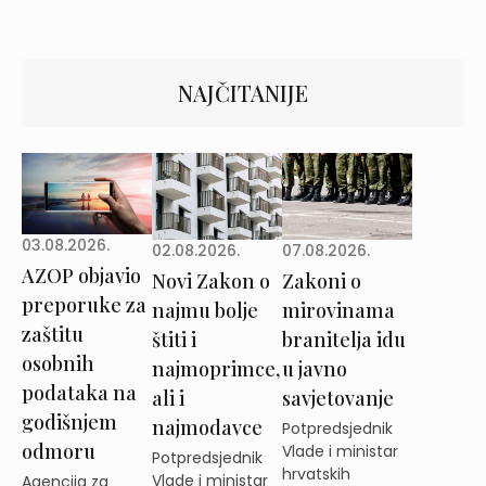
NAJČITANIJE
03.08.2026.
02.08.2026.
07.08.2026.
AZOP objavio
Novi Zakon o
Zakoni o
preporuke za
najmu bolje
mirovinama
zaštitu
štiti i
branitelja idu
osobnih
najmoprimce,
u javno
podataka na
ali i
savjetovanje
godišnjem
najmodavce
Potpredsjednik
odmoru
Vlade i ministar
Potpredsjednik
hrvatskih
Vlade i ministar
Agencija za