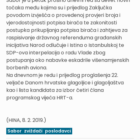
Sabor je u petak proširio dnevni red sa devet novih
točaka među kojima su i prijedlog Zaključka
povodom izvješća o provedenoj provjeri broja i
vjerodostojnosti potpisa birača te zakonitosti
postupka prikupljanja potpisa birača i zahtjeva za
raspisivanje državnog referenduma građanskih
inicijativa Narod odlučuje i Istina o Istanbulskoj te
SDP-ova interpelacija o radu Vlade zbog
postupanja oko nabavke eskadrile višenamjenskih
borbenih aviona.
Na dnevnom je redu i prijedlog proglašenja 22.
veljače Danom hrvatske glagoljice i glagoljaštva
kao i lista kandidata za izbor četiri člana
programskog vijeća HRT-a.
(HINA, 8. 2. 2019.)
Sabor
zviždači
poslodavci