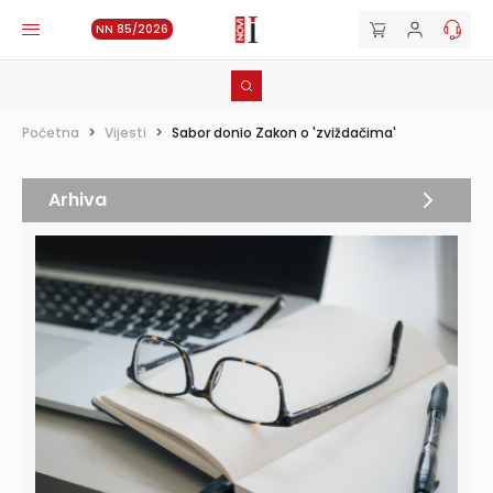
NN 85/2026
Početna
>
Vijesti
>
Sabor donio Zakon o 'zviždačima'
Arhiva