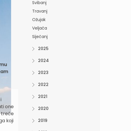
Svibanj
Travanj
Ožujak
Veljača
Siječanj
2025
2024
emu
ajam
2023
2022
2021
i
ati one
2020
d treće
a koji
2019