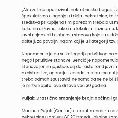
„Ako želimo oporezivati nekretninsko bogatstvo
špekulativno ulaganje u tržištu nekretnine, to tr
sredstva prikupljena tim porezom trebalo usmjer
kako na državnoj tako i na lokalnim razinama. Iz
javni najam, ali i u obnovu stanova koje su u drž
obitelji, za povoljni najam koji je u kategoriji tzv
Napomenula je da su kategoriju priuštivog najm
nego i priuštive stanove. Benčić je napomenula
stanova jer im je, ističe, cilj da raste fond javn
ministarstva, agencije i zavode ima brojne natje
treba odmah zaustaviti, ne samo da se ne bi išl
je mrtvi kapital ove države već 30 godina.
Puljak: Drastično smanjenje broja općina i g
Marijana Puljak (Centar) na konferenciji za nov
nekretnine u omjeru 80:20 između lokalne sam