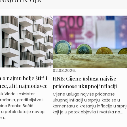
02.08.2026.
o najmu bolje štiti i
HNB: Cijene usluga najviše
e, ali i najmodavce
pridonose ukupnoj inflaciji
k Vlade i ministar
Cijene usluga najviše pridonose
eđenja, graditeljstva i
ukupnoj inflaciji u srpnju, kaže se u
ine Branko Bačić
komentaru o kretanju inflacije u srpnj
e u petak detalje novog
koji je u petak objavila Hrvatska na...
m...