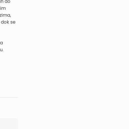
ih do
kim
ezima,
 dok se
za
u.