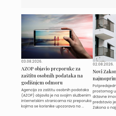
03.08.2026.
02.08.2026.
AZOP objavio preporuke za
Novi Zakon 
zaštitu osobnih podataka na
najmoprimc
godišnjem odmoru
Potpredsjedni
Agencija za zaštitu osobnih podataka
prostornog ur
(AZOP) objavila je na svojim službenim
državne imov
internetskim stranicama niz preporuka
predstavio j
kojima se korisnike upozorava na ...
Zakona o naj