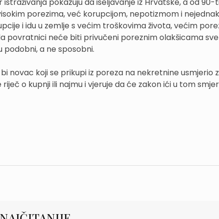
r istraživanja pokazuju da iseljavanje iz Hrvatske, a od 90-t
ano visokim porezima, već korupcijom, nepotizmom i nejedna
orupcije i idu u zemlje s većim troškovima života, većim por
da povratnici neće biti privučeni poreznim olakšicama sve
ju podobni, a ne sposobni.
bi novac koji se prikupi iz poreza na nekretnine usmjerio 
ječ o kupnji ili najmu i vjeruje da će zakon ići u tom smjer
NAJČITANIJE