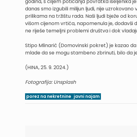
godina, s ciljem poticanja povratka iseljenika je
danas smo izgubili milijun ljudi, nije uzrokov
prilikama na tržištu rada. Naši ljudi bježe od k
višom cijenom vrtića, napomenula je, dodavši 
ne riješe temeljni problemi društva i dok vlada
Stipo Mlinarić (Domovinski pokret) je kazao da 
mlade da se mogu stambeno zbrinuti, bilo da je ri
(HINA, 25. 9. 2024.)
Fotografija: Unsplash
porez na nekretnine
javni najam