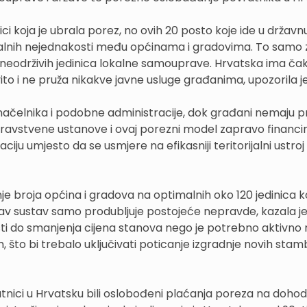
nici koja je ubrala porez, no ovih 20 posto koje ide u državn
fiskalnih nejednakosti među općinama i gradovima. To samo 
 neodrživih jedinica lokalne samouprave. Hrvatska ima ča
to i ne pruža nikakve javne usluge građanima, upozorila je
 načelnika i podobne administracije, dok građani nemaju p
zdravstvene ustanove i ovaj porezni model zapravo financi
ciju umjesto da se usmjere na efikasniji teritorijalni ustroj k
e broja općina i gradova na optimalnih oko 120 jedinica ko
kav sustav samo produbljuje postojeće nepravde, kazala je.
ti do smanjenja cijena stanova nego je potrebno aktivno r
što bi trebalo uključivati poticanje izgradnje novih stam
tnici u Hrvatsku bili oslobođeni plaćanja poreza na doho