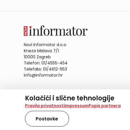
Novi informator d.o.o.
Kneza Mislava 7/1
10000 Zagreb
Telefon: 01/4555-454
Telefaks: 01/4612-553
info@informator.hr
PRATITE NAS:
Kolačići i slične tehnologije
Na našoj web stranici koristimo kolačiće i slične te
Pravila privatnosti
Impressum
Popis partnera
analiziramo promet na stranici te prikazujemo sadržaje
također koriste ove tehnologije.
Postavke
Odabirom opcije „Samo nužno“ prihvaćate samo one ko
obradu svih kolačića potrebnih za analitiku i marke