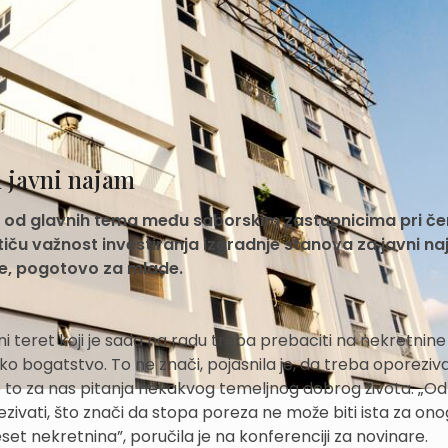
a javni najam
edna od glavnih tema među saborskim zastupnicima pri č
stiču važnost investiranja izgradnje stanova za javni n
je, pogotovo za mlade.
 teret koji je sada na radu treba prebaciti na nekretnine 
ko bogatstvo. To ne znači, pojasnila je, da treba oporeziv
jer je to za nas pitanja nekakvog temeljnog dobrog života. „O
vati, što znači da stopa poreza ne može biti ista za onog
eset nekretnina”, poručila je na konferenciji za novinare.