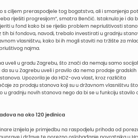
 s ciljem preraspodjele tog bogatstva, ali i smanjenja pot
eba riješiti progresijom”, smatra Benčić. Istaknula je i da b
iti u fond kako bi se riješio problem nepriuštivosti stano
 tih bi fondova, navodi, trebalo investirati u gradnju stan
avnom vlasništvu, kako bi ih mogli staviti na tržište za mla
. priuštivog najma.
a uveli u gradu Zagrebu, što znači da nemaju samo socija
 da su u Zagrebu uveli i pravilo da nema prodaje gradskih
ih stanova. Upozorila je da HDZ-ova vlast, kroz različita
čaje za prodaju stanova koji su u državnom vlasništvu što, 
o u gradnju novih stanova nego da bi se u funkciju stavilo 
radova na oko 120 jedinica
inare iznijela je primjedbu na raspodjelu prihoda od porez
ouprave i države te porezno oslobađanje povratnika u Hr