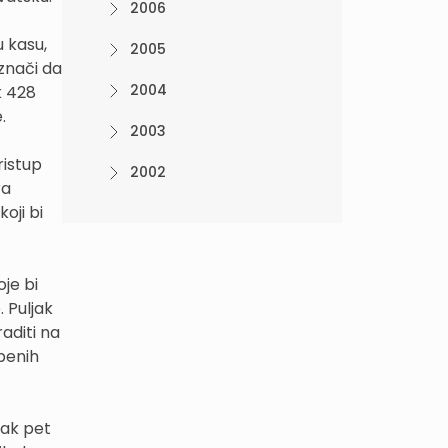
2006
u kasu,
2005
znači da
2004
k 428
.
2003
ristup
2002
ra
oji bi
je bi
 Puljak
aditi na
benih
dak pet