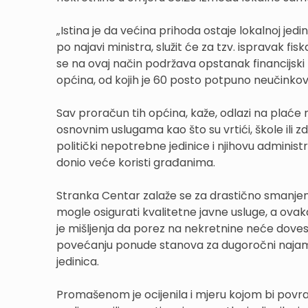
„Istina je da većina prihoda ostaje lokalnoj jedi
po najavi ministra, služit će za tzv. ispravak 
se na ovaj način podržava opstanak financijski
općina, od kojih je 60 posto potpuno neučinkovi
Sav proračun tih općina, kaže, odlazi na plaće
osnovnim uslugama kao što su vrtići, škole ili 
politički nepotrebne jedinice i njihovu administra
donio veće koristi građanima.
Stranka Centar zalaže se za drastično smanjenj
mogle osigurati kvalitetne javne usluge, a ova
je mišljenja da porez na nekretnine neće doves
povećanju ponude stanova za dugoročni najam, 
jedinica.
Promašenom je ocijenila i mjeru kojom bi povra