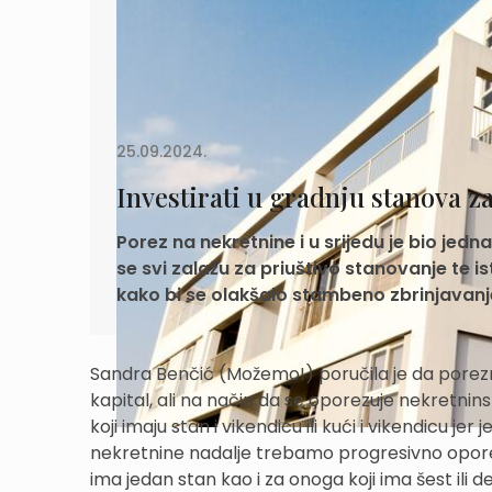
25.09.2024.
Investirati u gradnju stanova z
Porez na nekretnine i u srijedu je bio j
se svi zalažu za priuštivo stanovanje te i
kako bi se olakšalo stambeno zbrinjavan
Sandra Benčić (Možemo!) poručila je da porezni
kapital, ali na način da se oporezuje nekretnins
koji imaju stan i vikendicu ili kući i vikendicu 
nekretnine nadalje trebamo progresivno oporezi
ima jedan stan kao i za onoga koji ima šest ili d