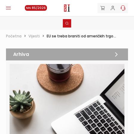
NN 85/2026
Početna
>
Vijesti
>
EU se treba braniti od američkih trgo...
Arhiva