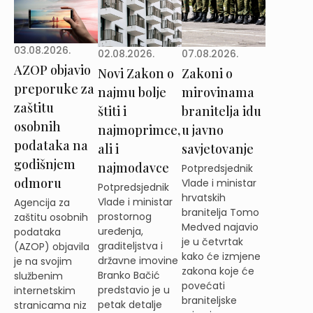
03.08.2026.
02.08.2026.
07.08.2026.
AZOP objavio
Novi Zakon o
Zakoni o
preporuke za
najmu bolje
mirovinama
zaštitu
štiti i
branitelja idu
osobnih
najmoprimce,
u javno
podataka na
ali i
savjetovanje
godišnjem
najmodavce
Potpredsjednik
odmoru
Vlade i ministar
Potpredsjednik
hrvatskih
Vlade i ministar
Agencija za
branitelja Tomo
prostornog
zaštitu osobnih
Medved najavio
uređenja,
podataka
je u četvrtak
graditeljstva i
(AZOP) objavila
kako će izmjene
državne imovine
je na svojim
zakona koje će
Branko Bačić
službenim
povećati
predstavio je u
internetskim
braniteljske
petak detalje
stranicama niz