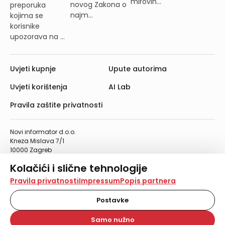
mirovin...
novog Zakona o
preporuka
najm...
kojima se
korisnike
upozorava na ...
Uvjeti kupnje
Upute autorima
Uvjeti korištenja
AI Lab
Pravila zaštite privatnosti
Novi informator d.o.o.
Kneza Mislava 7/1
10000 Zagreb
Telefon: 01/4555-454
Kolačići i slične tehnologije
Telefaks: 01/4612-553
info@informator.hr
Na našoj web stranici koristimo kolačiće i slične
Pravila privatnosti
Impressum
Popis partnera
tehnologije za pohranu, čitanje i obradu informacija na
vašem uređaju. Time poboljšavamo korisničko iskustvo,
Postavke
PRATITE NAS:
analiziramo promet na stranici te prikazujemo sadržaje i
oglase koji vas zanimaju. Korisnički profili mogu se kreirati
Samo nužno