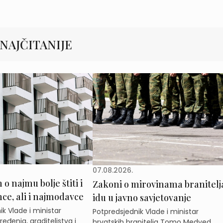
NAJČITANIJE
07.08.2026.
o najmu bolje štiti i
Zakoni o mirovinama branitelj
e, ali i najmodavce
idu u javno savjetovanje
k Vlade i ministar
Potpredsjednik Vlade i ministar
eđenja, graditeljstva i
hrvatskih branitelja Tomo Medved