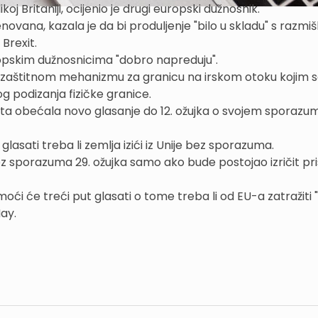
oj Britaniji, ocijenio je drugi europski dužnosnik.
novana, kazala je da bi produljenje "bilo u skladu" s razmiš
 Brexit.
opskim dužnosnicima "dobro napreduju".
 zaštitnom mehanizmu za granicu na irskom otoku kojim se
 podizanja fizičke granice.
a obećala novo glasanje do 12. ožujka o svojem sporazu
lasati treba li zemlja izići iz Unije bez sporazuma.
z sporazuma 29. ožujka samo ako bude postojao izričit pr
i će treći put glasati o tome treba li od EU-a zatražiti 
ay.