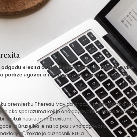
rexita
odgodu Brexita ocijeni li Velika Britanija da treba više
 podrže ugovor o razdruživanju, kazali su u utorak
nsku premijerku Theresu May da produlji pregovarački rok 
ljen oko sporazuma koji je ona dogovorila s Bruxellesom.
i bi nastali neurednim Brexitom.
de, a Bruxelles je na to pozitivno odgovorio.
naklonjen", rekao je dužnosnik EU-a.