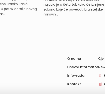
ine Branko Bačić
najavio je u četvrtak kako će izmjene
e u petak detalje novog
zakona koje će povećati braniteljske
m...
mirovin...
O nama
Cjen
Dnevni informator
New
Info-radar
Kontakt