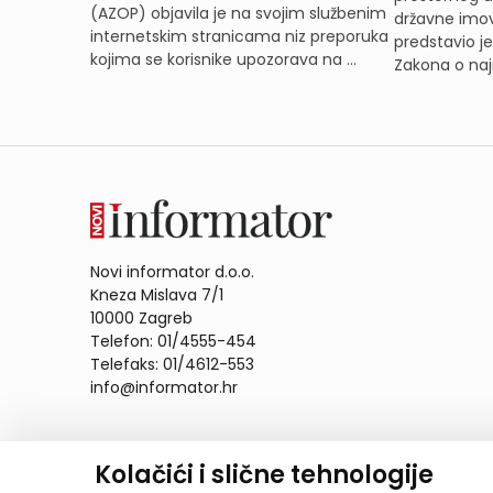
(AZOP) objavila je na svojim službenim
državne imov
internetskim stranicama niz preporuka
predstavio j
kojima se korisnike upozorava na ...
Zakona o naj
Novi informator d.o.o.
Kneza Mislava 7/1
10000 Zagreb
Telefon: 01/4555-454
Telefaks: 01/4612-553
info@informator.hr
PRATITE NAS:
Kolačići i slične tehnologije