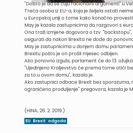
"Dobro je da se čuju racionalni argumenti" u Velik
Treća osoba iz EU-a, koja je željela ostati neime
u Europskoj uniji o tome kako konačno provesti
May je kazala zastupnicima da razgovori s eur
Ona traži izmjene dogovora o tzv. "backstopu",
osigurati da nakon Brexita ne dođe do ponovnog
May je zastupnicima u donjem domu parlament
Brexitu pošto je on prošli mjesec odbijen.
Ako ponovno izgubi, parlament će do 13. ožujka g
"Ujedinjeno Kraljevstvo će prema tome otići be
za to u ovom domu", kazala je.
Ako zastupnici odbace Brexit bez sporazuma, moć
ograničeno produljenje" pregovora, kazala je M
(HINA, 26. 2. 2019.)
EU
Brexit
odgoda