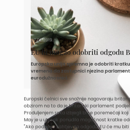
27.02.2019.
EU bi mogao odobriti odgodu B
Europska unija spremna je odobriti kratku 
vremena da zastupnici njezina parlamenta
eurodužnosnici.
Europski čelnici sve snažnije nagovaraju brita
obzirom na to da je britanski parlament podije
Produljenjem roka izbjegli bi se poremećaji koj
May je u utorak ponudila mogućnost kratke odgo
"Ako podnese zahtjev za odgodu, EU će mu biti 