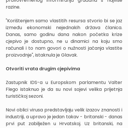
pravovremenog informiranja građana s najviše
razine.
"Korištenjem samo vlastitih resursa stvorio bi se jaz
između ekonomski nejednakih država članica.
Danas, samo godinu dana nakon početka krize
cjepivo je dostupno, ne u dinamici na koju smo
računali i to nam govori o nužnosti jačanja vlastite
proizvodnje", istaknula je Glavak.
Otvoriti vrata drugim cjepivima
Zastupnik IDS-a u Europskom parlamentu Valter
Flego istaknuo je da su novi sojevi velika prijetnja
turističkoj sezoni.
Novi oblici virusa predstavljaju velik izazov znanosti i
industriji, a upravo je jedan takav - britanski - danas
prvi put zabilježen u Hrvatskoj. Uz britanski, na