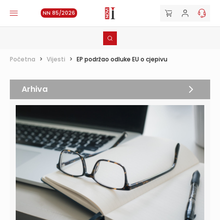
NN 85/2026
Početna
>
Vijesti
>
EP podržao odluke EU o cjepivu
Arhiva