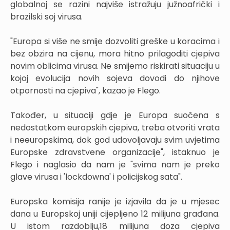
globalnoj se razini najviše istražuju južnoafrički i
brazilski soj virusa.
"Europa si više ne smije dozvoliti greške u koracima i
bez obzira na cijenu, mora hitno prilagoditi cjepiva
novim oblicima virusa. Ne smijemo riskirati situaciju u
kojoj evolucija novih sojeva dovodi do njihove
otpornosti na cjepiva", kazao je Flego.
Također, u situaciji gdje je Europa suočena s
nedostatkom europskih cjepiva, treba otvoriti vrata
i neeuropskima, dok god udovoljavaju svim uvjetima
Europske zdravstvene organizacije", istaknuo je
Flego i naglasio da nam je "svima nam je preko
glave virusa i 'lockdowna' i policijskog sata".
Europska komisija ranije je izjavila da je u mjesec
dana u Europskoj uniji cijepljeno 12 milijuna građana.
U istom razdoblju,18 milijuna doza cjepiva