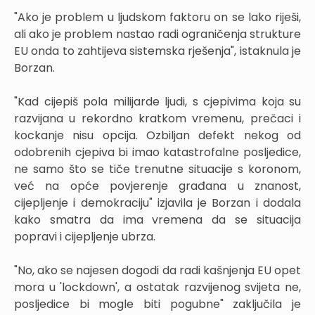
"Ako je problem u ljudskom faktoru on se lako riješi,
ali ako je problem nastao radi ograničenja strukture
EU onda to zahtijeva sistemska rješenja", istaknula je
Borzan.
"Kad cijepiš pola milijarde ljudi, s cjepivima koja su
razvijana u rekordno kratkom vremenu, prečaci i
kockanje nisu opcija. Ozbiljan defekt nekog od
odobrenih cjepiva bi imao katastrofalne posljedice,
ne samo što se tiče trenutne situacije s koronom,
već na opće povjerenje građana u znanost,
cijepljenje i demokraciju" izjavila je Borzan i dodala
kako smatra da ima vremena da se situacija
popravi i cijepljenje ubrza.
"No, ako se najesen dogodi da radi kašnjenja EU opet
mora u 'lockdown', a ostatak razvijenog svijeta ne,
posljedice bi mogle biti pogubne" zaključila je