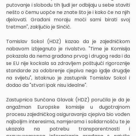
putovanje i slobodu tih ljudi jer odbijaju u sebe staviti
nešto o čemu uopće ne znate što je i kako će na njih
djelovati. Građani moraju moći sami birati svoj
tretman", zaključio je Sinčić.
Tomislav Sokol (HDZ) kazao da je zajedničkom
nabavom izbjegnuto je rivalstvo. "Time je Komisija
pokazala da nema građana prvog i drugog reda i da
se EU nije kockala sa zdravljem poštujući rigoroznije
standarde za odobrenje cjepiva nego igdje drugdje
na svijetu", istaknuo je zastupnik Tomislav Sokol i
dodao da "stvari ipak nisu idealne".
Zastupnica Sunčana Glavak (HDZ) poručila je da je
angažman Europske komisije u dugotrajnom
procesu zajedničkog osiguravanja cjepiva bio vođen
najboljim interesima, namjerama i solidarnošću te je
ukazala na potrebu transparentnosti i