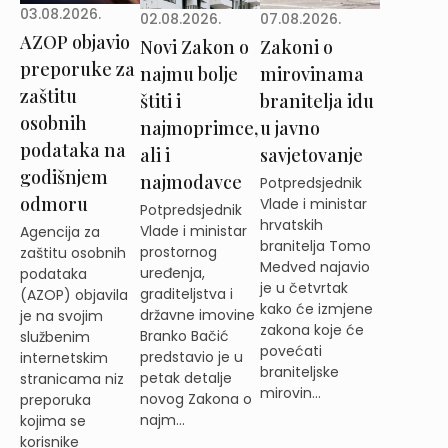
03.08.2026.
02.08.2026.
07.08.2026.
AZOP objavio
Novi Zakon o
Zakoni o
preporuke za
najmu bolje
mirovinama
zaštitu
štiti i
branitelja idu
osobnih
najmoprimce,
u javno
podataka na
ali i
savjetovanje
godišnjem
najmodavce
Potpredsjednik
odmoru
Vlade i ministar
Potpredsjednik
hrvatskih
Vlade i ministar
Agencija za
branitelja Tomo
prostornog
zaštitu osobnih
Medved najavio
uređenja,
podataka
je u četvrtak
graditeljstva i
(AZOP) objavila
kako će izmjene
državne imovine
je na svojim
zakona koje će
Branko Bačić
službenim
povećati
predstavio je u
internetskim
braniteljske
petak detalje
stranicama niz
mirovin...
novog Zakona o
preporuka
najm...
kojima se
korisnike