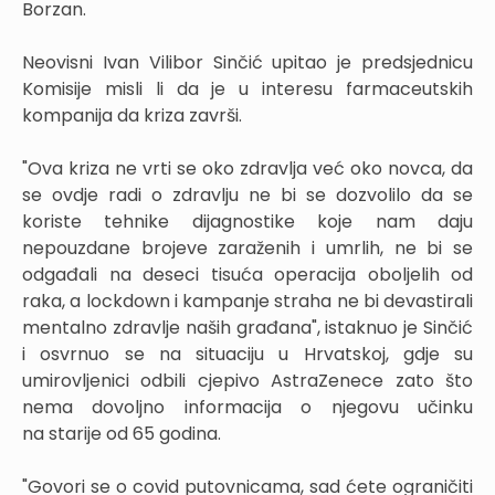
Borzan.
Neovisni Ivan Vilibor Sinčić upitao je predsjednicu
Komisije misli li da je u interesu farmaceutskih
kompanija da kriza završi.
"Ova kriza ne vrti se oko zdravlja već oko novca, da
se ovdje radi o zdravlju ne bi se dozvolilo da se
koriste tehnike dijagnostike koje nam daju
nepouzdane brojeve zaraženih i umrlih, ne bi se
odgađali na deseci tisuća operacija oboljelih od
raka, a lockdown i kampanje straha ne bi devastirali
mentalno zdravlje naših građana", istaknuo je Sinčić
i osvrnuo se na situaciju u Hrvatskoj, gdje su
umirovljenici odbili cjepivo AstraZenece zato što
nema dovoljno informacija o njegovu učinku
na starije od 65 godina.
"Govori se o covid putovnicama, sad ćete ograničiti