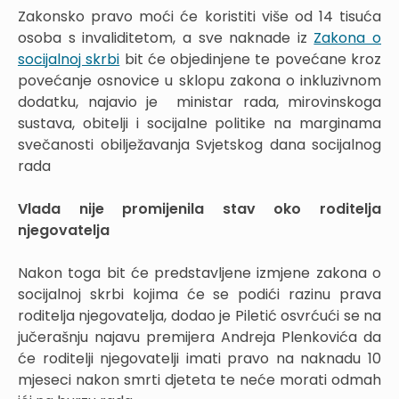
Zakonsko pravo moći će koristiti više od 14 tisuća
osoba s invaliditetom, a sve naknade iz
Zakona o
socijalnoj skrbi
bit će objedinjene te povećane kroz
povećanje osnovice u sklopu zakona o inkluzivnom
dodatku, najavio je ministar rada, mirovinskoga
sustava, obitelji i socijalne politike na marginama
svečanosti obilježavanja Svjetskog dana socijalnog
rada
Vlada nije promijenila stav oko roditelja
njegovatelja
Nakon toga bit će predstavljene izmjene zakona o
socijalnoj skrbi kojima će se podići razinu prava
roditelja njegovatelja, dodao je Piletić osvrćući se na
jučerašnju najavu premijera Andreja Plenkovića da
će roditelji njegovatelji imati pravo na naknadu 10
mjeseci nakon smrti djeteta te neće morati odmah