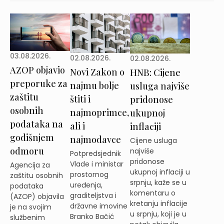
03.08.2026.
02.08.2026.
02.08.2026.
AZOP objavio
Novi Zakon o
HNB: Cijene
preporuke za
najmu bolje
usluga najviše
zaštitu
štiti i
pridonose
osobnih
najmoprimce,
ukupnoj
podataka na
ali i
inflaciji
godišnjem
najmodavce
Cijene usluga
odmoru
najviše
Potpredsjednik
pridonose
Vlade i ministar
Agencija za
ukupnoj inflaciji u
prostornog
zaštitu osobnih
srpnju, kaže se u
uređenja,
podataka
komentaru o
graditeljstva i
(AZOP) objavila
kretanju inflacije
državne imovine
je na svojim
u srpnju, koji je u
Branko Bačić
službenim