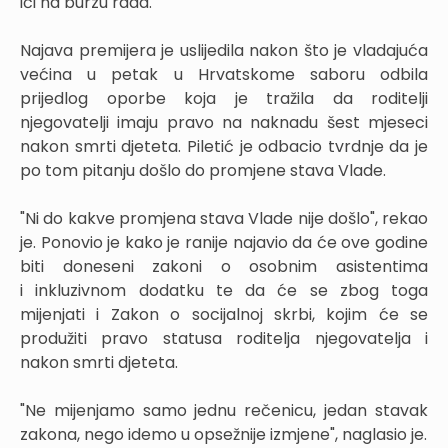
ići na burzu rada.
Najava premijera je uslijedila nakon što je vladajuća
većina u petak u Hrvatskome saboru odbila
prijedlog oporbe koja je tražila da roditelji
njegovatelji imaju pravo na naknadu šest mjeseci
nakon smrti djeteta. Piletić je odbacio tvrdnje da je
po tom pitanju došlo do promjene stava Vlade.
"Ni do kakve promjena stava Vlade nije došlo", rekao
je. Ponovio je kako je ranije najavio da će ove godine
biti doneseni zakoni o osobnim asistentima
i inkluzivnom dodatku te da će se zbog toga
mijenjati i Zakon o socijalnoj skrbi, kojim će se
produžiti pravo statusa roditelja njegovatelja i
nakon smrti djeteta.
"Ne mijenjamo samo jednu rečenicu, jedan stavak
zakona, nego idemo u opsežnije izmjene", naglasio je.