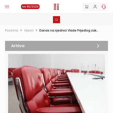
NN 85/2026
Početna
>
Vijesti
>
Danas na sjednici Vlade Prijedlog zak...
Arhiva