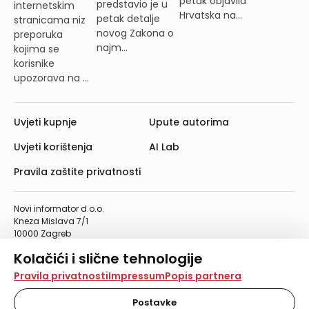
petak objavila
predstavio je u
internetskim
Hrvatska na...
petak detalje
stranicama niz
novog Zakona o
preporuka
najm...
kojima se
korisnike
upozorava na ...
Uvjeti kupnje
Upute autorima
Uvjeti korištenja
AI Lab
Pravila zaštite privatnosti
Novi informator d.o.o.
Kneza Mislava 7/1
10000 Zagreb
Telefon: 01/4555-454
Kolačići i slične tehnologije
Telefaks: 01/4612-553
info@informator.hr
Na našoj web stranici koristimo kolačiće i slične
Pravila privatnosti
Impressum
Popis partnera
tehnologije za pohranu, čitanje i obradu informacija na
vašem uređaju. Time poboljšavamo korisničko iskustvo,
Postavke
PRATITE NAS: