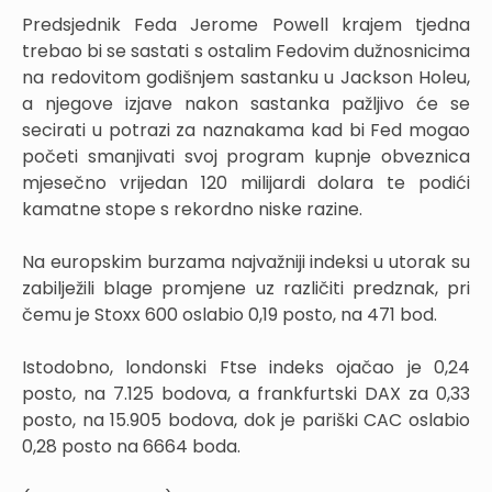
Predsjednik Feda Jerome Powell krajem tjedna
trebao bi se sastati s ostalim Fedovim dužnosnicima
na redovitom godišnjem sastanku u Jackson Holeu,
a njegove izjave nakon sastanka pažljivo će se
secirati u potrazi za naznakama kad bi Fed mogao
početi smanjivati svoj program kupnje obveznica
mjesečno vrijedan 120 milijardi dolara te podići
kamatne stope s rekordno niske razine.
Na europskim burzama najvažniji indeksi u utorak su
zabilježili blage promjene uz različiti predznak, pri
čemu je Stoxx 600 oslabio 0,19 posto, na 471 bod.
Istodobno, londonski Ftse indeks ojačao je 0,24
posto, na 7.125 bodova, a frankfurtski DAX za 0,33
posto, na 15.905 bodova, dok je pariški CAC oslabio
0,28 posto na 6664 boda.