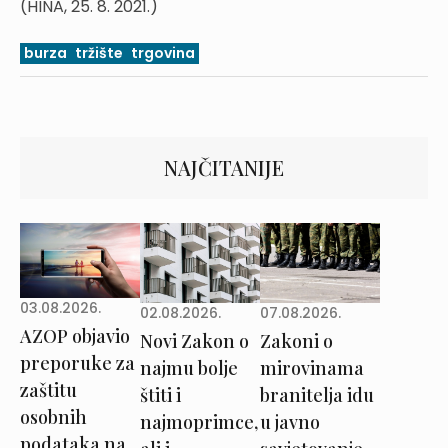
(HINA, 25. 8. 2021.)
burza
tržište
trgovina
NAJČITANIJE
03.08.2026.
02.08.2026.
07.08.2026.
AZOP objavio
Novi Zakon o
Zakoni o
preporuke za
najmu bolje
mirovinama
zaštitu
štiti i
branitelja idu
osobnih
najmoprimce,
u javno
podataka na