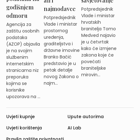
ali i
savjetovanje
godišnjem
najmodavce
Potpredsjednik
odmoru
Vlade i ministar
Potpredsjednik
hrvatskih
Vlade i ministar
Agencija za
branitelja Tomo
prostornog
zaštitu osobnih
Medved najavio
uređenja,
podataka
je u četvrtak
graditeljstva i
(AZOP) objavila
kako će izmjene
državne imovine
je na svojim
zakona koje će
Branko Bačić
službenim
povećati
predstavio je u
internetskim
braniteljske
petak detalje
stranicama niz
mirovin...
novog Zakona o
preporuka
najm...
kojima se
korisnike
upozorava na ...
Uvjeti kupnje
Upute autorima
Uvjeti korištenja
AI Lab
Pravila zaštite privatnosti