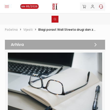
NN 85/2026
Početna
>
Vijesti
>
Blagi porast Wall Streeta drugi dan z...
Arhiva