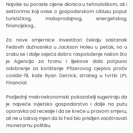
Najviše su porasle cijene dionica u tehnološkom, ali i
sektorima koji ovise o gospodarskom ciklusu poput
turističkog, maloprodajnog, energetskog,
financijskog...
Za nove smjernice investitori čekaju sastanak
Fedovih dužnosnika u Jackson Holeu u petak, no u
zraku se i dalje osjeća dobro raspoloženje nakon što
je Agencija za hranu i lijekove dala potpuno
odobrenje za korištenje Pfizerovog cjepiva protiv
covida-19, kaže Ryan Detrick, strateg u tvrtki LPL
Financial.
Posljednji makroekonomski pokazatelji sugeriraju da
je najveće svjetsko gospodarstvo i dalje na putu
oporavka od recesije i da se kreće u pravom smjeru,
ali ne u takvoj mjeri da bi Fed bio prisiljen zaoštravati
monetarnu politiku.