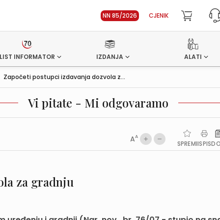
NN 85/2026
CJENIK
LIST INFORMATOR
IZDANJA
ALATI
>
Započeti postupci izdavanja dozvola z...
Vi pitate - Mi odgovaramo
A
A
SPREMI
ISPIS
D
ola za gradnju
ređenju i gradnji (Nar. nov., br. 76/07 - stupio na sna