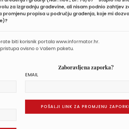
olu za izgradnju građevine, ali nisam podnio zahtjev z
a promjenu propisa u području građenja, koje mi dozv
će)?
rate biti korisnik portala www.informator.hr.
 pristupa ovisno o Vašem paketu.
Zaboravljena zaporka?
EMAIL