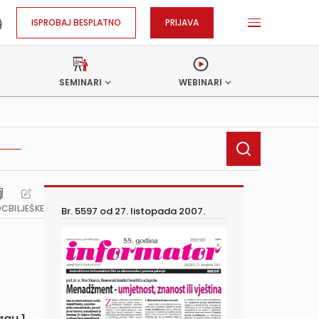
ISPROBAJ BESPLATNO
PRIJAVA
SEMINARI
WEBINARI
OC
BILJEŠKE
Br. 5597 od
27. listopada 2007.
gu 1.