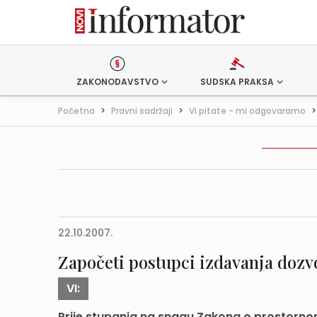
ZAKONODAVSTVO
SUDSKA PRAKSA
Početna
>
Pravni sadržaji
>
Vi pitate - mi odgovaramo
22.10.2007.
Započeti postupci izdavanja dozv
VI:
Prije stupanja na snagu Zakona o prostornom u